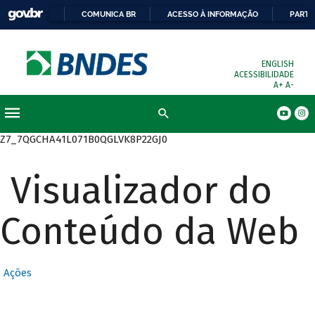
COMUNICA BR
ACESSO À INFORMAÇÃO
PARTI
ENGLISH
ACESSIBILIDADE
A+
A-
Busca
Z7_7QGCHA41L071B0QGLVK8P22GJ0
Visualizador do
Conteúdo da Web
Ações