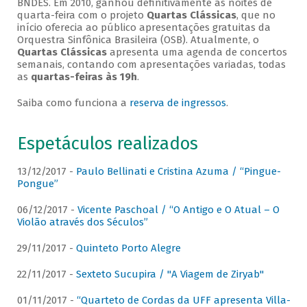
BNDES. Em 2010, ganhou definitivamente as noites de
quarta-feira com o projeto
Quartas Clássicas
, que no
início oferecia ao público apresentações gratuitas da
Orquestra Sinfônica Brasileira (OSB). Atualmente, o
Quartas Clássicas
apresenta uma agenda de concertos
semanais, contando com apresentações variadas, todas
as
quartas-feiras às 19h
.
Saiba como funciona a
reserva de ingressos
.
Espetáculos realizados
13/12/2017 -
Paulo Bellinati e Cristina Azuma / “Pingue-
Pongue”
06/12/2017 -
Vicente Paschoal / “O Antigo e O Atual – O
Violão através dos Séculos”
29/11/2017 -
Quinteto Porto Alegre
22/11/2017 -
Sexteto Sucupira / "A Viagem de Ziryab"
01/11/2017 -
“Quarteto de Cordas da UFF apresenta Villa-