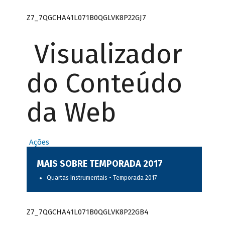
Z7_7QGCHA41L071B0QGLVK8P22GJ7
Visualizador
do Conteúdo
da Web
Ações
MAIS SOBRE TEMPORADA 2017
Quartas Instrumentais - Temporada 2017
Z7_7QGCHA41L071B0QGLVK8P22GB4