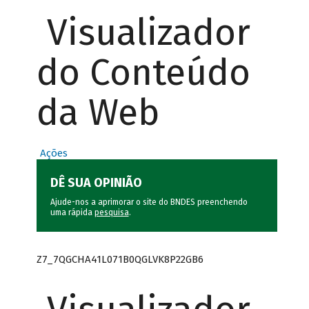
Visualizador
do Conteúdo
da Web
Ações
DÊ SUA OPINIÃO
Ajude-nos a aprimorar o site do BNDES preenchendo
uma rápida
pesquisa
.
Z7_7QGCHA41L071B0QGLVK8P22GB6