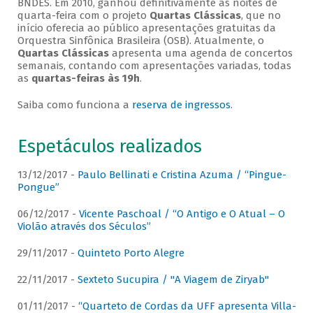
BNDES. Em 2010, ganhou definitivamente as noites de
quarta-feira com o projeto
Quartas Clássicas
, que no
início oferecia ao público apresentações gratuitas da
Orquestra Sinfônica Brasileira (OSB). Atualmente, o
Quartas Clássicas
apresenta uma agenda de concertos
semanais, contando com apresentações variadas, todas
as
quartas-feiras às 19h
.
Saiba como funciona a
reserva de ingressos
.
Espetáculos realizados
13/12/2017 -
Paulo Bellinati e Cristina Azuma / “Pingue-
Pongue”
06/12/2017 -
Vicente Paschoal / “O Antigo e O Atual – O
Violão através dos Séculos”
29/11/2017 -
Quinteto Porto Alegre
22/11/2017 -
Sexteto Sucupira / "A Viagem de Ziryab"
01/11/2017 -
“Quarteto de Cordas da UFF apresenta Villa-