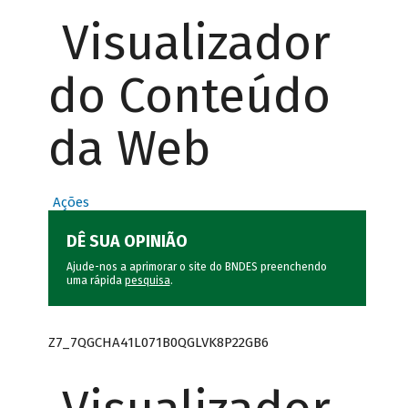
Visualizador
do Conteúdo
da Web
Ações
DÊ SUA OPINIÃO
Ajude-nos a aprimorar o site do BNDES preenchendo
uma rápida
pesquisa
.
Z7_7QGCHA41L071B0QGLVK8P22GB6