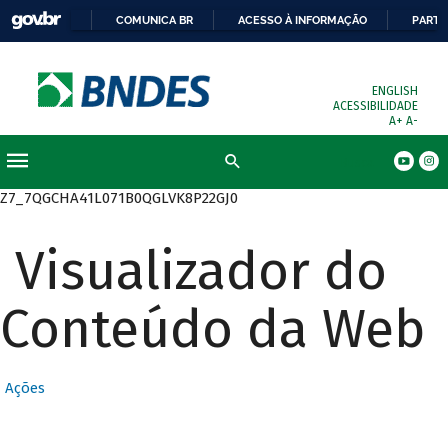
COMUNICA BR
ACESSO À INFORMAÇÃO
PARTI
ENGLISH
ACESSIBILIDADE
A+
A-
Busca
Z7_7QGCHA41L071B0QGLVK8P22GJ0
Visualizador do
Conteúdo da Web
Ações