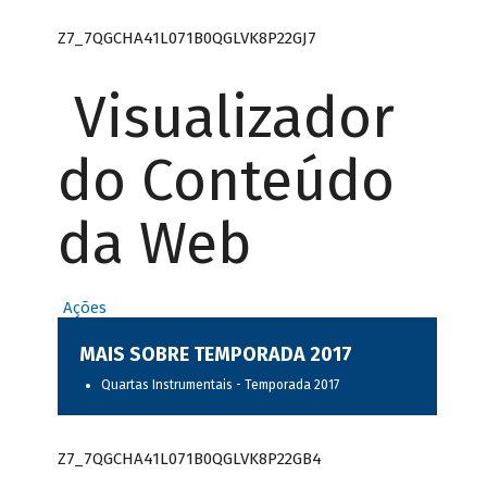
Z7_7QGCHA41L071B0QGLVK8P22GJ7
Visualizador
do Conteúdo
da Web
Ações
MAIS SOBRE TEMPORADA 2017
Quartas Instrumentais - Temporada 2017
Z7_7QGCHA41L071B0QGLVK8P22GB4