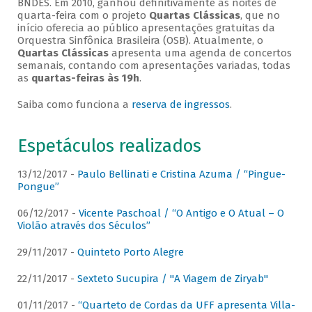
BNDES. Em 2010, ganhou definitivamente as noites de
quarta-feira com o projeto
Quartas Clássicas
, que no
início oferecia ao público apresentações gratuitas da
Orquestra Sinfônica Brasileira (OSB). Atualmente, o
Quartas Clássicas
apresenta uma agenda de concertos
semanais, contando com apresentações variadas, todas
as
quartas-feiras às 19h
.
Saiba como funciona a
reserva de ingressos
.
Espetáculos realizados
13/12/2017 -
Paulo Bellinati e Cristina Azuma / “Pingue-
Pongue”
06/12/2017 -
Vicente Paschoal / “O Antigo e O Atual – O
Violão através dos Séculos”
29/11/2017 -
Quinteto Porto Alegre
22/11/2017 -
Sexteto Sucupira / "A Viagem de Ziryab"
01/11/2017 -
“Quarteto de Cordas da UFF apresenta Villa-