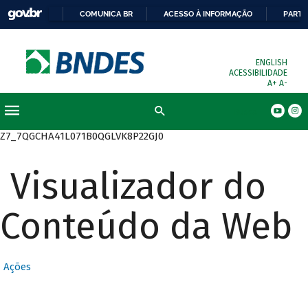
COMUNICA BR
ACESSO À INFORMAÇÃO
PARTI
ENGLISH
ACESSIBILIDADE
A+
A-
Busca
Z7_7QGCHA41L071B0QGLVK8P22GJ0
Visualizador do
Conteúdo da Web
Ações