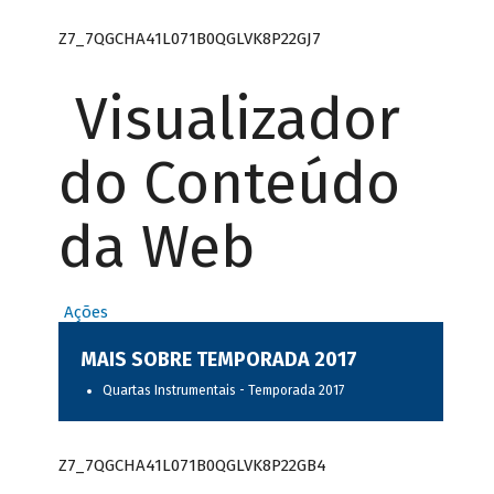
Z7_7QGCHA41L071B0QGLVK8P22GJ7
Visualizador
do Conteúdo
da Web
Ações
MAIS SOBRE TEMPORADA 2017
Quartas Instrumentais - Temporada 2017
Z7_7QGCHA41L071B0QGLVK8P22GB4