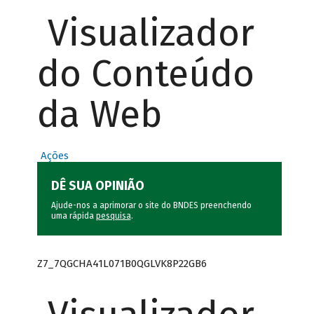
Visualizador
do Conteúdo
da Web
Ações
DÊ SUA OPINIÃO
Ajude-nos a aprimorar o site do BNDES preenchendo
uma rápida
pesquisa
.
Z7_7QGCHA41L071B0QGLVK8P22GB6