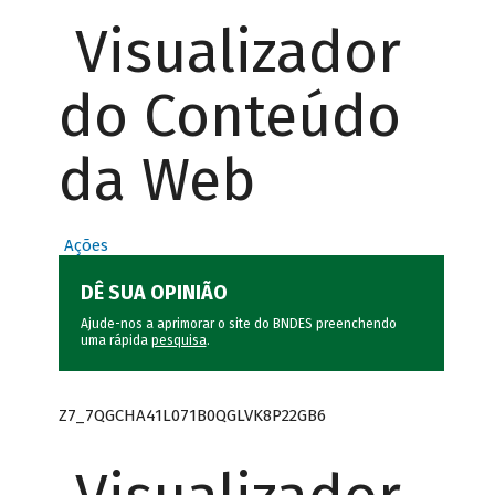
Visualizador
do Conteúdo
da Web
Ações
DÊ SUA OPINIÃO
Ajude-nos a aprimorar o site do BNDES preenchendo
uma rápida
pesquisa
.
Z7_7QGCHA41L071B0QGLVK8P22GB6