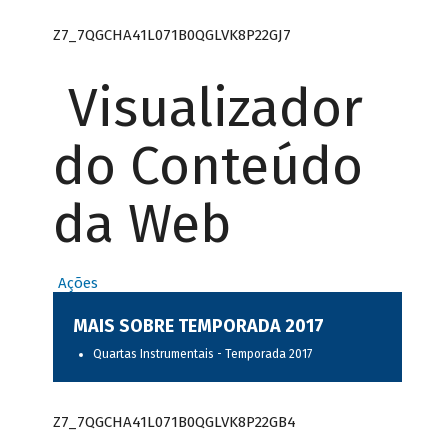
Z7_7QGCHA41L071B0QGLVK8P22GJ7
Visualizador
do Conteúdo
da Web
Ações
MAIS SOBRE TEMPORADA 2017
Quartas Instrumentais - Temporada 2017
Z7_7QGCHA41L071B0QGLVK8P22GB4