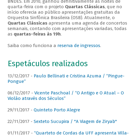
BNDES. Em 2010, ganhou definitivamente as noites de
quarta-feira com o projeto
Quartas Clássicas
, que no
início oferecia ao público apresentações gratuitas da
Orquestra Sinfônica Brasileira (OSB). Atualmente, o
Quartas Clássicas
apresenta uma agenda de concertos
semanais, contando com apresentações variadas, todas
as
quartas-feiras às 19h
.
Saiba como funciona a
reserva de ingressos
.
Espetáculos realizados
13/12/2017 -
Paulo Bellinati e Cristina Azuma / “Pingue-
Pongue”
06/12/2017 -
Vicente Paschoal / “O Antigo e O Atual – O
Violão através dos Séculos”
29/11/2017 -
Quinteto Porto Alegre
22/11/2017 -
Sexteto Sucupira / "A Viagem de Ziryab"
01/11/2017 -
“Quarteto de Cordas da UFF apresenta Villa-