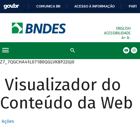
COMUNICA BR
ACESSO À INFORMAÇÃO
PARTI
ENGLISH
ACESSIBILIDADE
A+
A-
Busca
Z7_7QGCHA41L071B0QGLVK8P22GJ0
Visualizador do
Conteúdo da Web
Ações