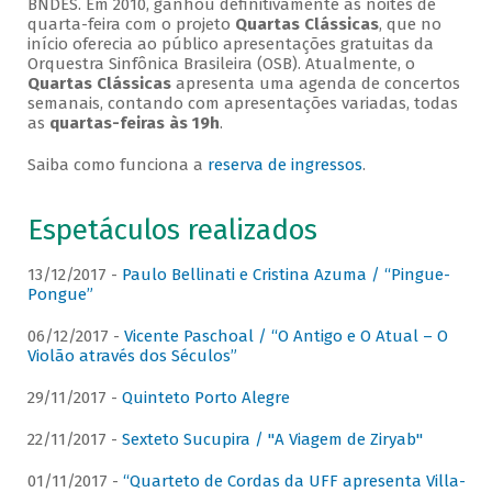
BNDES. Em 2010, ganhou definitivamente as noites de
quarta-feira com o projeto
Quartas Clássicas
, que no
início oferecia ao público apresentações gratuitas da
Orquestra Sinfônica Brasileira (OSB). Atualmente, o
Quartas Clássicas
apresenta uma agenda de concertos
semanais, contando com apresentações variadas, todas
as
quartas-feiras às 19h
.
Saiba como funciona a
reserva de ingressos
.
Espetáculos realizados
13/12/2017 -
Paulo Bellinati e Cristina Azuma / “Pingue-
Pongue”
06/12/2017 -
Vicente Paschoal / “O Antigo e O Atual – O
Violão através dos Séculos”
29/11/2017 -
Quinteto Porto Alegre
22/11/2017 -
Sexteto Sucupira / "A Viagem de Ziryab"
01/11/2017 -
“Quarteto de Cordas da UFF apresenta Villa-