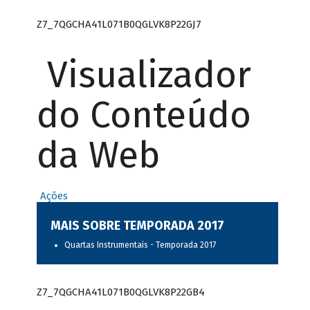
Z7_7QGCHA41L071B0QGLVK8P22GJ7
Visualizador
do Conteúdo
da Web
Ações
MAIS SOBRE TEMPORADA 2017
Quartas Instrumentais - Temporada 2017
Z7_7QGCHA41L071B0QGLVK8P22GB4