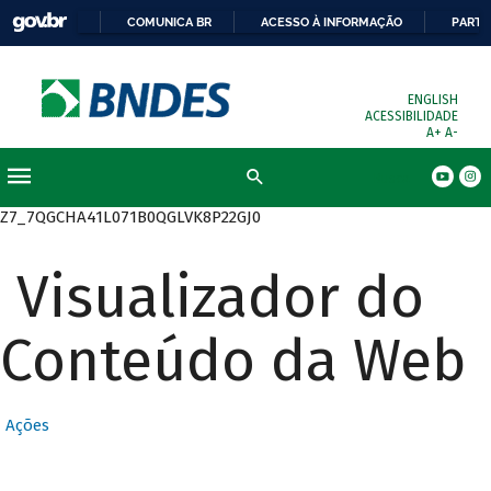
COMUNICA BR
ACESSO À INFORMAÇÃO
PARTI
ENGLISH
ACESSIBILIDADE
A+
A-
Busca
Z7_7QGCHA41L071B0QGLVK8P22GJ0
Visualizador do
Conteúdo da Web
Ações