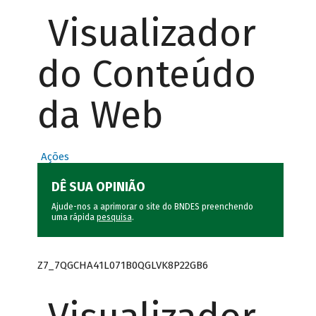
Visualizador
do Conteúdo
da Web
Ações
DÊ SUA OPINIÃO
Ajude-nos a aprimorar o site do BNDES preenchendo
uma rápida
pesquisa
.
Z7_7QGCHA41L071B0QGLVK8P22GB6