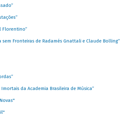
ssado”
stações”
 Florentino”
 sem Fronteiras de Radamés Gnattali e Claude Bolling”
ordas”
Imortais da Academia Brasileira de Música”
 Novas"
il"