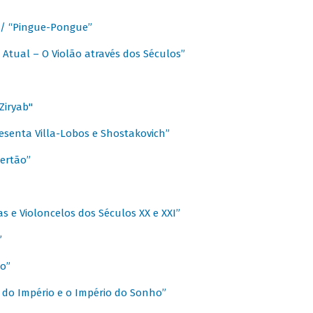
a / “Pingue-Pongue”
 Atual – O Violão através dos Séculos”
Ziryab"
esenta Villa-Lobos e Shostakovich”
ertão”
s e Violoncelos dos Séculos XX e XXI”
”
o”
 do Império e o Império do Sonho”