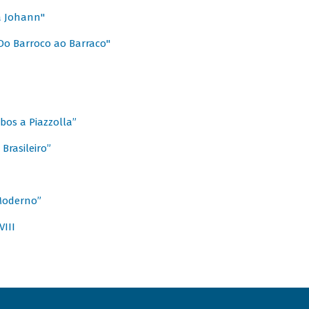
a Johann"
Do Barroco ao Barraco"
obos a Piazzolla”
Brasileiro”
 Moderno”
VIII