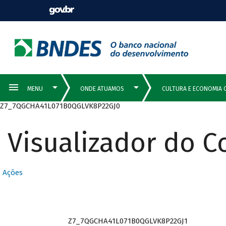
Z7_7QGCHA41L071B0QGLVK8P22GJ0
Visualizador do 
Ações
Z7_7QGCHA41L071B0QGLVK8P22GJ1