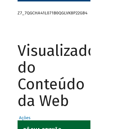
Z7_7QGCHA41L071B0QGLVK8P22GB4
Visualizador
do
Conteúdo
da Web
Ações