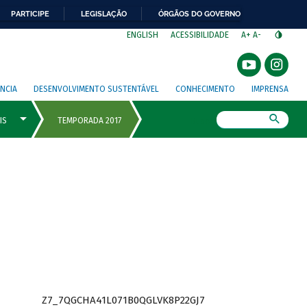
PARTICIPE
LEGISLAÇÃO
ÓRGÃOS DO GOVERNO
⁣
ENGLISH
ACESSIBILIDADE
A+
A-
NCIA
DESENVOLVIMENTO SUSTENTÁVEL
CONHECIMENTO
IMPRENSA
Busca
Z7_7QGCHA41L071B0QGLVK8P22GJ7