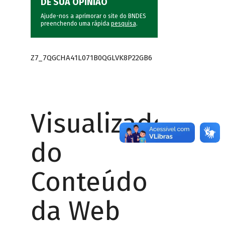
DÊ SUA OPINIÃO
Ajude-nos a aprimorar o site do BNDES
preenchendo uma rápida
pesquisa
.
Z7_7QGCHA41L071B0QGLVK8P22GB6
Visualizador
do
Conteúdo
da Web