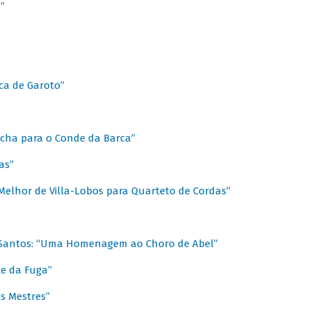
”
ica de Garoto”
Marcha para o Conde da Barca”
as”
Melhor de Villa-Lobos para Quarteto de Cordas”
o Santos: “Uma Homenagem ao Choro de Abel”
te da Fuga”
s Mestres”