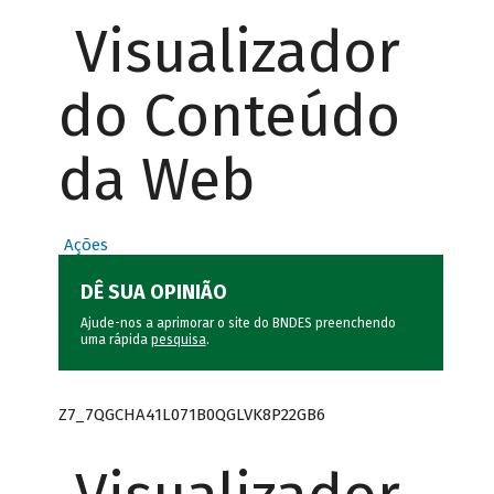
Visualizador
do Conteúdo
da Web
Ações
DÊ SUA OPINIÃO
Ajude-nos a aprimorar o site do BNDES preenchendo
uma rápida
pesquisa
.
Z7_7QGCHA41L071B0QGLVK8P22GB6