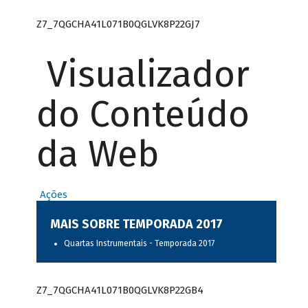
Z7_7QGCHA41L071B0QGLVK8P22GJ7
Visualizador
do Conteúdo
da Web
Ações
MAIS SOBRE TEMPORADA 2017
Quartas Instrumentais - Temporada 2017
Z7_7QGCHA41L071B0QGLVK8P22GB4