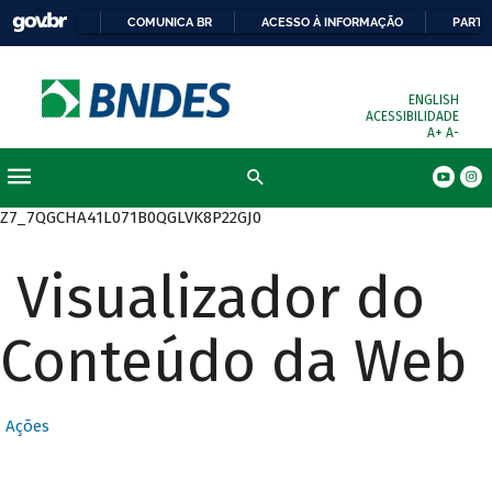
COMUNICA BR
ACESSO À INFORMAÇÃO
PARTI
ENGLISH
ACESSIBILIDADE
A+
A-
Busca
Z7_7QGCHA41L071B0QGLVK8P22GJ0
Visualizador do
Conteúdo da Web
Ações