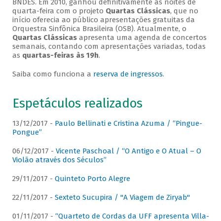
BNDES. Em 2010, ganhou definitivamente as noites de
quarta-feira com o projeto
Quartas Clássicas
, que no
início oferecia ao público apresentações gratuitas da
Orquestra Sinfônica Brasileira (OSB). Atualmente, o
Quartas Clássicas
apresenta uma agenda de concertos
semanais, contando com apresentações variadas, todas
as
quartas-feiras às 19h
.
Saiba como funciona a
reserva de ingressos
.
Espetáculos realizados
13/12/2017 -
Paulo Bellinati e Cristina Azuma / “Pingue-
Pongue”
06/12/2017 -
Vicente Paschoal / “O Antigo e O Atual – O
Violão através dos Séculos”
29/11/2017 -
Quinteto Porto Alegre
22/11/2017 -
Sexteto Sucupira / "A Viagem de Ziryab"
01/11/2017 -
“Quarteto de Cordas da UFF apresenta Villa-