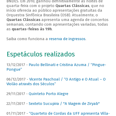
BNDES. Em 2010, ganhou definitivamente as noites de
quarta-feira com o projeto
Quartas Clássicas
, que no
início oferecia ao público apresentações gratuitas da
Orquestra Sinfônica Brasileira (OSB). Atualmente, o
Quartas Clássicas
apresenta uma agenda de concertos
semanais, contando com apresentações variadas, todas
as
quartas-feiras às 19h
.
Saiba como funciona a
reserva de ingressos
.
Espetáculos realizados
13/12/2017 -
Paulo Bellinati e Cristina Azuma / “Pingue-
Pongue”
06/12/2017 -
Vicente Paschoal / “O Antigo e O Atual – O
Violão através dos Séculos”
29/11/2017 -
Quinteto Porto Alegre
22/11/2017 -
Sexteto Sucupira / "A Viagem de Ziryab"
01/11/2017 -
“Quarteto de Cordas da UFF apresenta Villa-