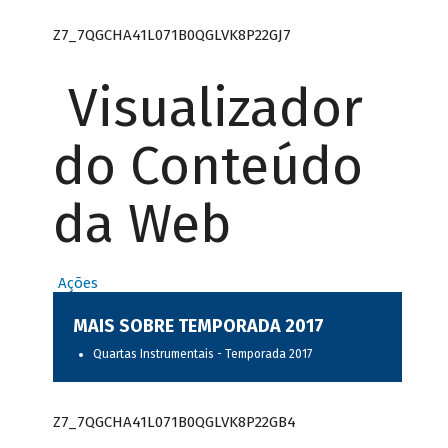
Z7_7QGCHA41L071B0QGLVK8P22GJ7
Visualizador
do Conteúdo
da Web
Ações
MAIS SOBRE TEMPORADA 2017
Quartas Instrumentais - Temporada 2017
Z7_7QGCHA41L071B0QGLVK8P22GB4