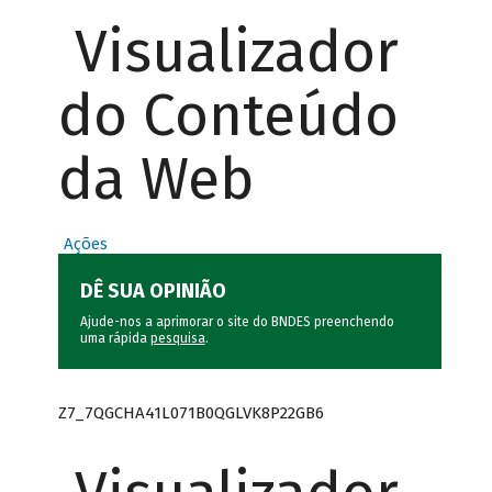
Visualizador
do Conteúdo
da Web
Ações
DÊ SUA OPINIÃO
Ajude-nos a aprimorar o site do BNDES preenchendo
uma rápida
pesquisa
.
Z7_7QGCHA41L071B0QGLVK8P22GB6