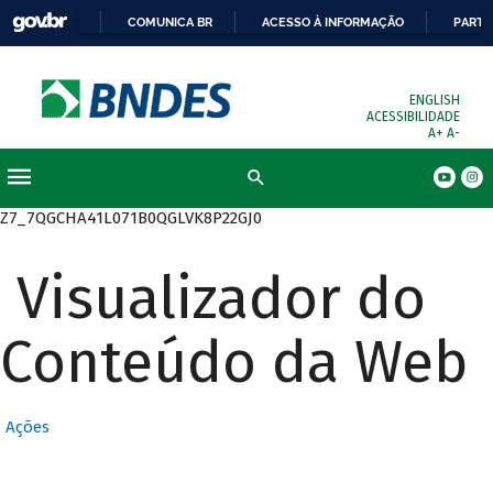
COMUNICA BR
ACESSO À INFORMAÇÃO
PARTI
ENGLISH
ACESSIBILIDADE
A+
A-
Busca
Z7_7QGCHA41L071B0QGLVK8P22GJ0
Visualizador do
Conteúdo da Web
Ações