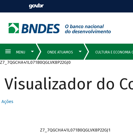
Z7_7QGCHA41L071B0QGLVK8P22GJ0
Visualizador do 
Ações
Z7_7QGCHA41L071B0QGLVK8P22GJ1