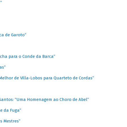
”
ica de Garoto”
Marcha para o Conde da Barca”
as”
Melhor de Villa-Lobos para Quarteto de Cordas”
o Santos: “Uma Homenagem ao Choro de Abel”
te da Fuga”
s Mestres”