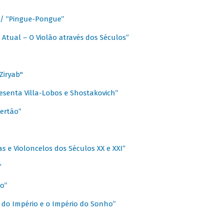
a / “Pingue-Pongue”
 Atual – O Violão através dos Séculos”
Ziryab"
esenta Villa-Lobos e Shostakovich”
ertão”
s e Violoncelos dos Séculos XX e XXI”
”
o”
 do Império e o Império do Sonho”