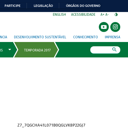
PARTICIPE
LEGISLAÇÃO
ÓRGÃOS DO GOVERNO
⁣
ENGLISH
ACESSIBILIDADE
A+
A-
NCIA
DESENVOLVIMENTO SUSTENTÁVEL
CONHECIMENTO
IMPRENSA
Busca
Z7_7QGCHA41L071B0QGLVK8P22GJ7