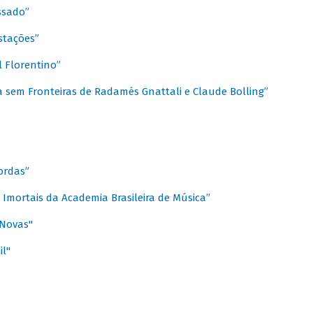
ssado”
stações”
 Florentino”
 sem Fronteiras de Radamés Gnattali e Claude Bolling”
ordas”
Imortais da Academia Brasileira de Música”
 Novas"
il"