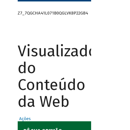
Z7_7QGCHA41L071B0QGLVK8P22GB4
Visualizador
do
Conteúdo
da Web
Ações