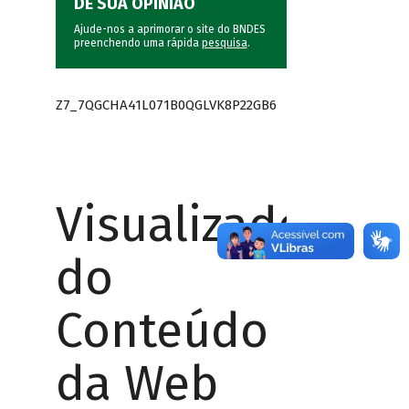
DÊ SUA OPINIÃO
Ajude-nos a aprimorar o site do BNDES
preenchendo uma rápida
pesquisa
.
Z7_7QGCHA41L071B0QGLVK8P22GB6
Visualizador
do
Conteúdo
da Web