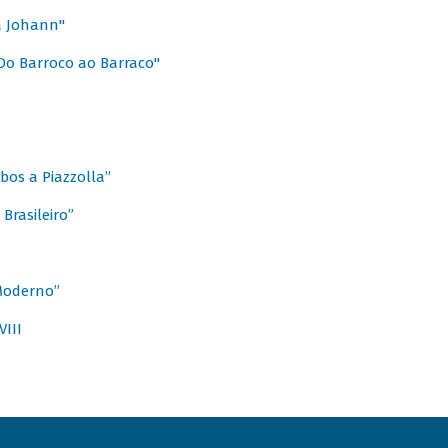
a Johann"
Do Barroco ao Barraco"
obos a Piazzolla”
Brasileiro”
 Moderno”
VIII