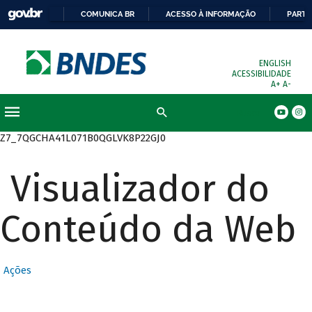
COMUNICA BR
ACESSO À INFORMAÇÃO
PARTI
ENGLISH
ACESSIBILIDADE
A+
A-
Busca
Z7_7QGCHA41L071B0QGLVK8P22GJ0
Visualizador do
Conteúdo da Web
Ações