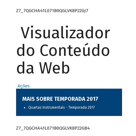
Z7_7QGCHA41L071B0QGLVK8P22GJ7
Visualizador
do Conteúdo
da Web
Ações
MAIS SOBRE TEMPORADA 2017
Quartas Instrumentais - Temporada 2017
Z7_7QGCHA41L071B0QGLVK8P22GB4