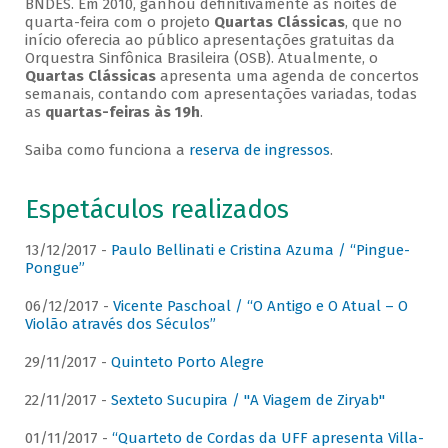
BNDES. Em 2010, ganhou definitivamente as noites de
quarta-feira com o projeto
Quartas Clássicas
, que no
início oferecia ao público apresentações gratuitas da
Orquestra Sinfônica Brasileira (OSB). Atualmente, o
Quartas Clássicas
apresenta uma agenda de concertos
semanais, contando com apresentações variadas, todas
as
quartas-feiras às 19h
.
Saiba como funciona a
reserva de ingressos
.
Espetáculos realizados
13/12/2017 -
Paulo Bellinati e Cristina Azuma / “Pingue-
Pongue”
06/12/2017 -
Vicente Paschoal / “O Antigo e O Atual – O
Violão através dos Séculos”
29/11/2017 -
Quinteto Porto Alegre
22/11/2017 -
Sexteto Sucupira / "A Viagem de Ziryab"
01/11/2017 -
“Quarteto de Cordas da UFF apresenta Villa-