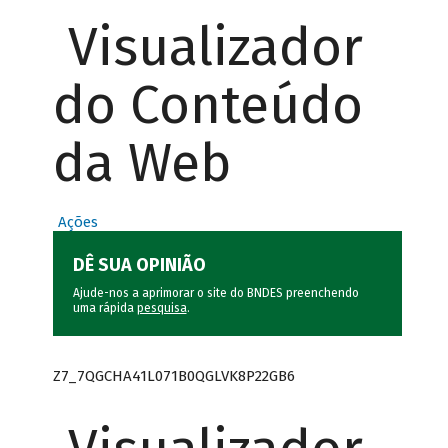
Visualizador
do Conteúdo
da Web
Ações
DÊ SUA OPINIÃO
Ajude-nos a aprimorar o site do BNDES preenchendo
uma rápida
pesquisa
.
Z7_7QGCHA41L071B0QGLVK8P22GB6