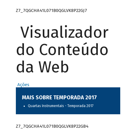
Z7_7QGCHA41L071B0QGLVK8P22GJ7
Visualizador
do Conteúdo
da Web
Ações
MAIS SOBRE TEMPORADA 2017
Quartas Instrumentais - Temporada 2017
Z7_7QGCHA41L071B0QGLVK8P22GB4