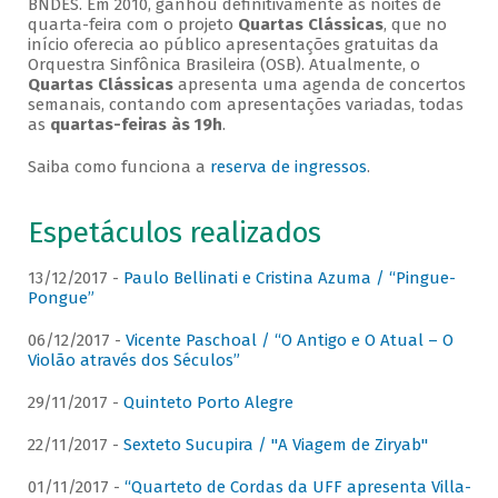
BNDES. Em 2010, ganhou definitivamente as noites de
quarta-feira com o projeto
Quartas Clássicas
, que no
início oferecia ao público apresentações gratuitas da
Orquestra Sinfônica Brasileira (OSB). Atualmente, o
Quartas Clássicas
apresenta uma agenda de concertos
semanais, contando com apresentações variadas, todas
as
quartas-feiras às 19h
.
Saiba como funciona a
reserva de ingressos
.
Espetáculos realizados
13/12/2017 -
Paulo Bellinati e Cristina Azuma / “Pingue-
Pongue”
06/12/2017 -
Vicente Paschoal / “O Antigo e O Atual – O
Violão através dos Séculos”
29/11/2017 -
Quinteto Porto Alegre
22/11/2017 -
Sexteto Sucupira / "A Viagem de Ziryab"
01/11/2017 -
“Quarteto de Cordas da UFF apresenta Villa-