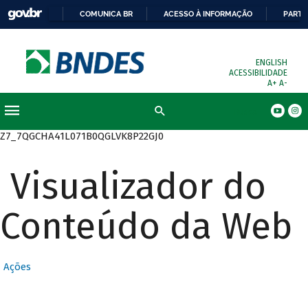
COMUNICA BR
ACESSO À INFORMAÇÃO
PARTI
ENGLISH
ACESSIBILIDADE
A+
A-
Busca
Z7_7QGCHA41L071B0QGLVK8P22GJ0
Visualizador do
Conteúdo da Web
Ações