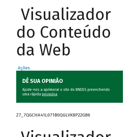
Visualizador
do Conteúdo
da Web
Ações
DÊ SUA OPINIÃO
Ajude-nos a aprimorar o site do BNDES preenchendo
uma rápida
pesquisa
.
Z7_7QGCHA41L071B0QGLVK8P22GB6