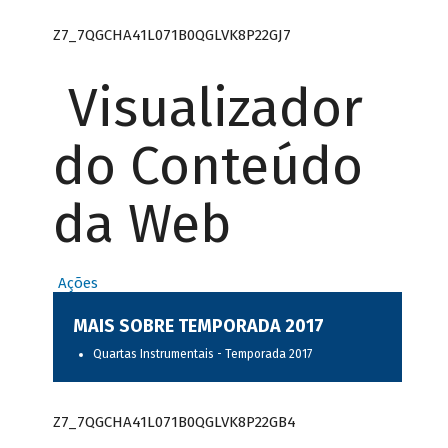
Z7_7QGCHA41L071B0QGLVK8P22GJ7
Visualizador
do Conteúdo
da Web
Ações
MAIS SOBRE TEMPORADA 2017
Quartas Instrumentais - Temporada 2017
Z7_7QGCHA41L071B0QGLVK8P22GB4