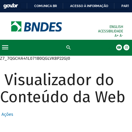
COMUNICA BR
ACESSO À INFORMAÇÃO
PARTI
ENGLISH
ACESSIBILIDADE
A+
A-
Busca
Z7_7QGCHA41L071B0QGLVK8P22GJ0
Visualizador do
Conteúdo da Web
Ações