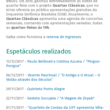
BNDES. Em 2010, ganhou definitivamente as noites de
quarta-feira com o projeto
Quartas Clássicas
, que no
início oferecia ao público apresentações gratuitas da
Orquestra Sinfônica Brasileira (OSB). Atualmente, o
Quartas Clássicas
apresenta uma agenda de concertos
semanais, contando com apresentações variadas, todas
as
quartas-feiras às 19h
.
Saiba como funciona a
reserva de ingressos
.
Espetáculos realizados
13/12/2017 -
Paulo Bellinati e Cristina Azuma / “Pingue-
Pongue”
06/12/2017 -
Vicente Paschoal / “O Antigo e O Atual – O
Violão através dos Séculos”
29/11/2017 -
Quinteto Porto Alegre
22/11/2017 -
Sexteto Sucupira / "A Viagem de Ziryab"
01/11/2017 -
“Quarteto de Cordas da UFF apresenta Villa-