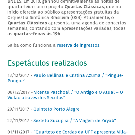
BNDES. Em 2010, ganhou definitivamente as noites de
quarta-feira com o projeto
Quartas Clássicas
, que no
início oferecia ao público apresentações gratuitas da
Orquestra Sinfônica Brasileira (OSB). Atualmente, o
Quartas Clássicas
apresenta uma agenda de concertos
semanais, contando com apresentações variadas, todas
as
quartas-feiras às 19h
.
Saiba como funciona a
reserva de ingressos
.
Espetáculos realizados
13/12/2017 -
Paulo Bellinati e Cristina Azuma / “Pingue-
Pongue”
06/12/2017 -
Vicente Paschoal / “O Antigo e O Atual – O
Violão através dos Séculos”
29/11/2017 -
Quinteto Porto Alegre
22/11/2017 -
Sexteto Sucupira / "A Viagem de Ziryab"
01/11/2017 -
“Quarteto de Cordas da UFF apresenta Villa-