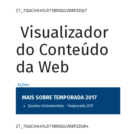
Z7_7QGCHA41L071B0QGLVK8P22GJ7
Visualizador
do Conteúdo
da Web
Ações
MAIS SOBRE TEMPORADA 2017
Quartas Instrumentais - Temporada 2017
Z7_7QGCHA41L071B0QGLVK8P22GB4