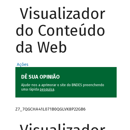
Visualizador
do Conteúdo
da Web
Ações
DÊ SUA OPINIÃO
Ajude-nos a aprimorar o site do BNDES preenchendo
uma rápida
pesquisa
.
Z7_7QGCHA41L071B0QGLVK8P22GB6