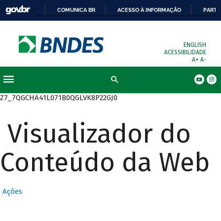
COMUNICA BR
ACESSO À INFORMAÇÃO
PARTI
ENGLISH
ACESSIBILIDADE
A+
A-
Busca
Z7_7QGCHA41L071B0QGLVK8P22GJ0
Visualizador do
Conteúdo da Web
Ações