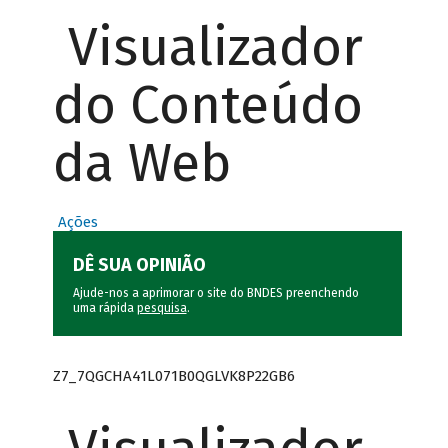
Visualizador
do Conteúdo
da Web
Ações
DÊ SUA OPINIÃO
Ajude-nos a aprimorar o site do BNDES preenchendo
uma rápida
pesquisa
.
Z7_7QGCHA41L071B0QGLVK8P22GB6