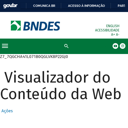
COMUNICA BR
ACESSO À INFORMAÇÃO
PARTI
ENGLISH
ACESSIBILIDADE
A+
A-
Busca
Z7_7QGCHA41L071B0QGLVK8P22GJ0
Visualizador do
Conteúdo da Web
Ações