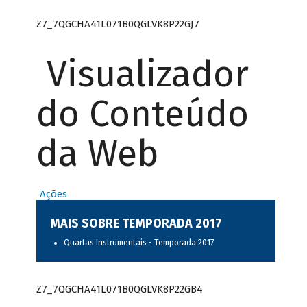
Z7_7QGCHA41L071B0QGLVK8P22GJ7
Visualizador
do Conteúdo
da Web
Ações
MAIS SOBRE TEMPORADA 2017
Quartas Instrumentais - Temporada 2017
Z7_7QGCHA41L071B0QGLVK8P22GB4