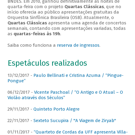
BNDES. Em 2010, ganhou definitivamente as noites de
quarta-feira com o projeto
Quartas Clássicas
, que no
início oferecia ao público apresentações gratuitas da
Orquestra Sinfônica Brasileira (OSB). Atualmente, o
Quartas Clássicas
apresenta uma agenda de concertos
semanais, contando com apresentações variadas, todas
as
quartas-feiras às 19h
.
Saiba como funciona a
reserva de ingressos
.
Espetáculos realizados
13/12/2017 -
Paulo Bellinati e Cristina Azuma / “Pingue-
Pongue”
06/12/2017 -
Vicente Paschoal / “O Antigo e O Atual – O
Violão através dos Séculos”
29/11/2017 -
Quinteto Porto Alegre
22/11/2017 -
Sexteto Sucupira / "A Viagem de Ziryab"
01/11/2017 -
“Quarteto de Cordas da UFF apresenta Villa-