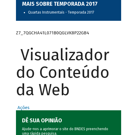
MAIS SOBRE TEMPORADA 2017
Quartas Instrumentais - Temporada 2017
Z7_7QGCHA41L071B0QGLVK8P22GB4
Visualizador
do Conteúdo
da Web
Ações
DÊ SUA OPINIÃO
Ajude-nos a aprimorar o site do BNDES preenchendo
uma rápida
pesquisa
.