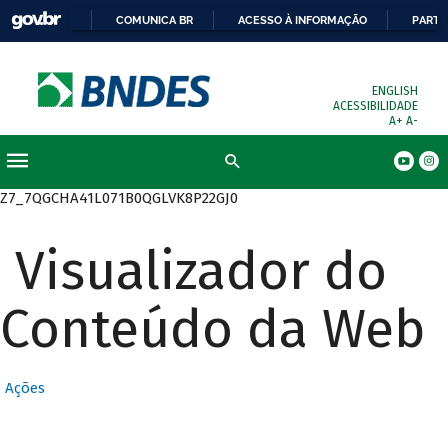
COMUNICA BR
ACESSO À INFORMAÇÃO
PARTI
ENGLISH
ACESSIBILIDADE
A+
A-
Busca
Z7_7QGCHA41L071B0QGLVK8P22GJ0
Visualizador do
Conteúdo da Web
Ações