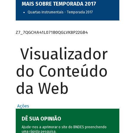
MAIS SOBRE TEMPORADA 2017
Quartas Instrumentais - Temporada 2017
Z7_7QGCHA41L071B0QGLVK8P22GB4
Visualizador
do Conteúdo
da Web
Ações
DÊ SUA OPINIÃO
Ajude-nos a aprimorar o site do BNDES preenchendo
uma rápida
pesquisa
.