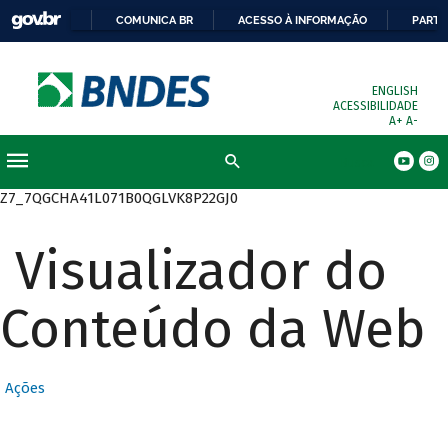
COMUNICA BR
ACESSO À INFORMAÇÃO
PARTI
ENGLISH
ACESSIBILIDADE
A+
A-
Busca
Z7_7QGCHA41L071B0QGLVK8P22GJ0
Visualizador do
Conteúdo da Web
Ações