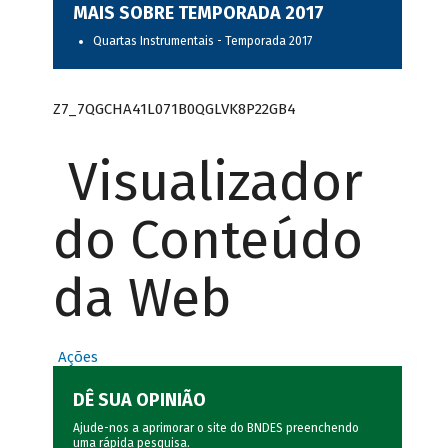
MAIS SOBRE TEMPORADA 2017
Quartas Instrumentais - Temporada 2017
Z7_7QGCHA41L071B0QGLVK8P22GB4
Visualizador
do Conteúdo
da Web
Ações
DÊ SUA OPINIÃO
Ajude-nos a aprimorar o site do BNDES preenchendo
uma rápida
pesquisa
.