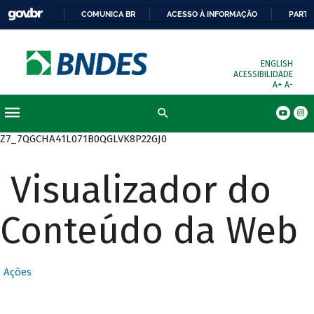
COMUNICA BR
ACESSO À INFORMAÇÃO
PARTI
ENGLISH
ACESSIBILIDADE
A+
A-
Busca
Z7_7QGCHA41L071B0QGLVK8P22GJ0
Visualizador do
Conteúdo da Web
Ações