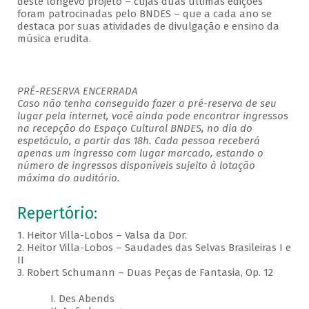
deste longevo projeto – cujas duas últimas edições
foram patrocinadas pelo BNDES – que a cada ano se
destaca por suas atividades de divulgação e ensino da
música erudita.
PRÉ-RESERVA ENCERRADA
Caso não tenha conseguido fazer a pré-reserva de seu
lugar pela internet, você ainda pode encontrar ingressos
na recepção do Espaço Cultural BNDES, no dia do
espetáculo, a partir das 18h. Cada pessoa receberá
apenas um ingresso com lugar marcado, estando o
número de ingressos disponíveis sujeito à lotação
máxima do auditório.
Repertório:
1. Heitor Villa-Lobos – Valsa da Dor.
2. Heitor Villa-Lobos – Saudades das Selvas Brasileiras I e
II
3. Robert Schumann – Duas Peças de Fantasia, Op. 12
I. Des Abends