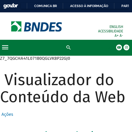
COMUNICA BR
ACESSO À INFORMAÇÃO
PARTI
ENGLISH
ACESSIBILIDADE
A+
A-
Busca
Z7_7QGCHA41L071B0QGLVK8P22GJ0
Visualizador do
Conteúdo da Web
Ações