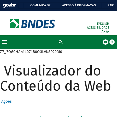
COMUNICA BR
ACESSO À INFORMAÇÃO
PARTI
ENGLISH
ACESSIBILIDADE
A+
A-
Busca
Z7_7QGCHA41L071B0QGLVK8P22GJ0
Visualizador do
Conteúdo da Web
Ações