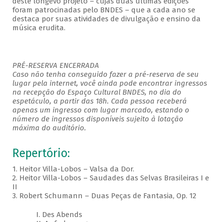
deste longevo projeto – cujas duas últimas edições
foram patrocinadas pelo BNDES – que a cada ano se
destaca por suas atividades de divulgação e ensino da
música erudita.
PRÉ-RESERVA ENCERRADA
Caso não tenha conseguido fazer a pré-reserva de seu
lugar pela internet, você ainda pode encontrar ingressos
na recepção do Espaço Cultural BNDES, no dia do
espetáculo, a partir das 18h. Cada pessoa receberá
apenas um ingresso com lugar marcado, estando o
número de ingressos disponíveis sujeito à lotação
máxima do auditório.
Repertório:
1. Heitor Villa-Lobos – Valsa da Dor.
2. Heitor Villa-Lobos – Saudades das Selvas Brasileiras I e
II
3. Robert Schumann – Duas Peças de Fantasia, Op. 12
I. Des Abends