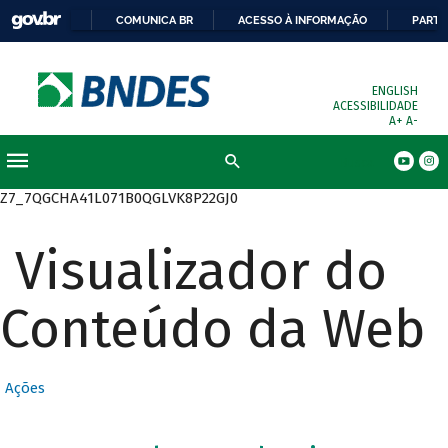
COMUNICA BR
ACESSO À INFORMAÇÃO
PARTI
ENGLISH
ACESSIBILIDADE
A+
A-
Busca
Z7_7QGCHA41L071B0QGLVK8P22GJ0
Visualizador do
Conteúdo da Web
Ações