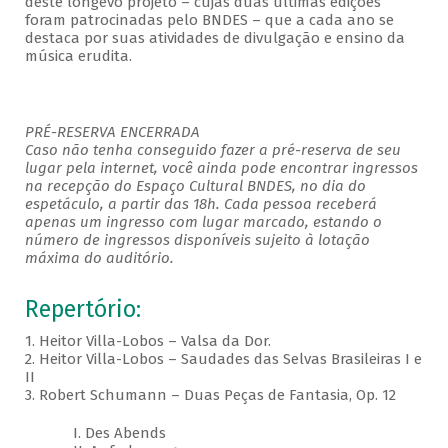
deste longevo projeto – cujas duas últimas edições
foram patrocinadas pelo BNDES – que a cada ano se
destaca por suas atividades de divulgação e ensino da
música erudita.
PRÉ-RESERVA ENCERRADA
Caso não tenha conseguido fazer a pré-reserva de seu
lugar pela internet, você ainda pode encontrar ingressos
na recepção do Espaço Cultural BNDES, no dia do
espetáculo, a partir das 18h. Cada pessoa receberá
apenas um ingresso com lugar marcado, estando o
número de ingressos disponíveis sujeito à lotação
máxima do auditório.
Repertório:
1. Heitor Villa-Lobos – Valsa da Dor.
2. Heitor Villa-Lobos – Saudades das Selvas Brasileiras I e
II
3. Robert Schumann – Duas Peças de Fantasia, Op. 12
I. Des Abends