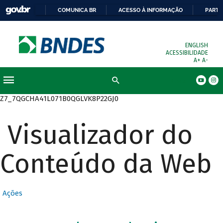
COMUNICA BR
ACESSO À INFORMAÇÃO
PARTI
ENGLISH
ACESSIBILIDADE
A+
A-
Busca
Z7_7QGCHA41L071B0QGLVK8P22GJ0
Visualizador do
Conteúdo da Web
Ações