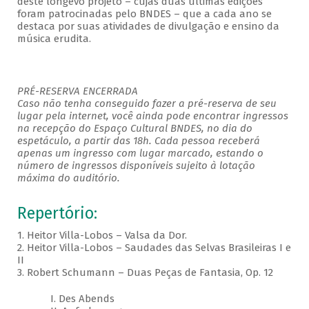
deste longevo projeto – cujas duas últimas edições
foram patrocinadas pelo BNDES – que a cada ano se
destaca por suas atividades de divulgação e ensino da
música erudita.
PRÉ-RESERVA ENCERRADA
Caso não tenha conseguido fazer a pré-reserva de seu
lugar pela internet, você ainda pode encontrar ingressos
na recepção do Espaço Cultural BNDES, no dia do
espetáculo, a partir das 18h. Cada pessoa receberá
apenas um ingresso com lugar marcado, estando o
número de ingressos disponíveis sujeito à lotação
máxima do auditório.
Repertório:
1. Heitor Villa-Lobos – Valsa da Dor.
2. Heitor Villa-Lobos – Saudades das Selvas Brasileiras I e
II
3. Robert Schumann – Duas Peças de Fantasia, Op. 12
I. Des Abends