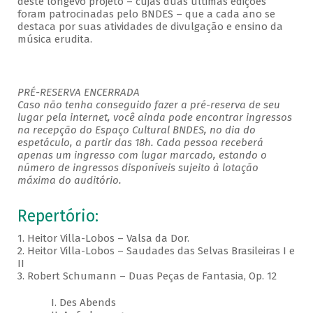
deste longevo projeto – cujas duas últimas edições
foram patrocinadas pelo BNDES – que a cada ano se
destaca por suas atividades de divulgação e ensino da
música erudita.
PRÉ-RESERVA ENCERRADA
Caso não tenha conseguido fazer a pré-reserva de seu
lugar pela internet, você ainda pode encontrar ingressos
na recepção do Espaço Cultural BNDES, no dia do
espetáculo, a partir das 18h. Cada pessoa receberá
apenas um ingresso com lugar marcado, estando o
número de ingressos disponíveis sujeito à lotação
máxima do auditório.
Repertório:
1. Heitor Villa-Lobos – Valsa da Dor.
2. Heitor Villa-Lobos – Saudades das Selvas Brasileiras I e
II
3. Robert Schumann – Duas Peças de Fantasia, Op. 12
I. Des Abends