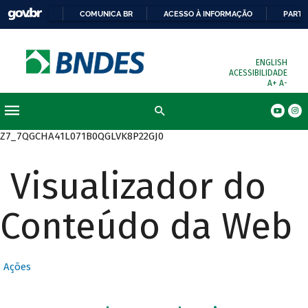
COMUNICA BR
ACESSO À INFORMAÇÃO
PARTI
ENGLISH
ACESSIBILIDADE
A+
A-
Busca
Z7_7QGCHA41L071B0QGLVK8P22GJ0
Visualizador do
Conteúdo da Web
Ações