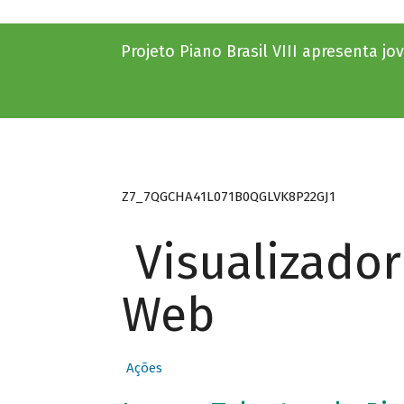
Projeto Piano Brasil VIII apresenta j
Z7_7QGCHA41L071B0QGLVK8P22GJ1
Visualizado
Web
Ações