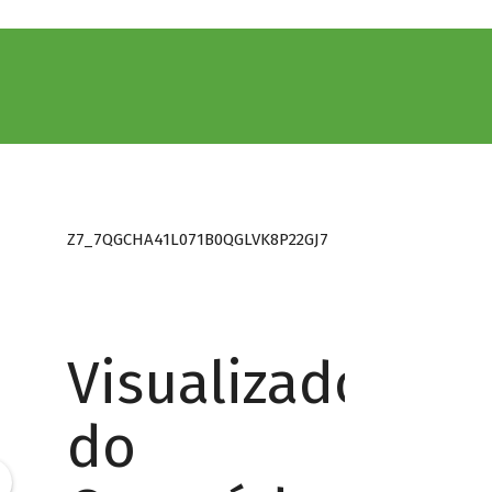
Z7_7QGCHA41L071B0QGLVK8P22GJ7
Visualizador
do