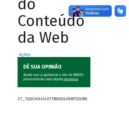
do
Conteúdo
da Web
Ações
DÊ SUA OPINIÃO
Ajude-nos a aprimorar o site do BNDES
preenchendo uma rápida
pesquisa
.
Z7_7QGCHA41L071B0QGLVK8P22GB6