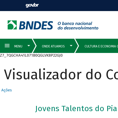
Z7_7QGCHA41L071B0QGLVK8P22GJ0
Visualizador do 
Ações
Jovens Talentos do Pian