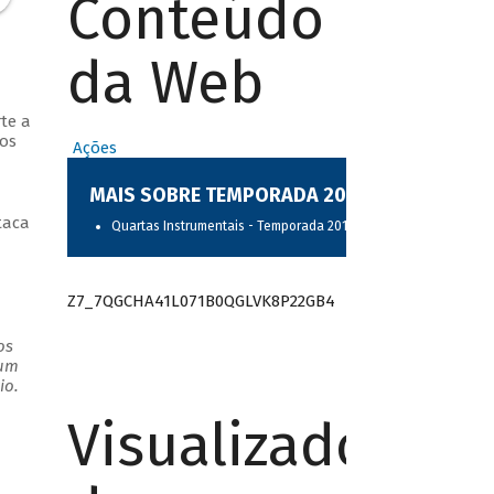
Conteúdo
da Web
te a
dos
Ações
MAIS SOBRE TEMPORADA 2017
taca
Quartas Instrumentais - Temporada 2017
Z7_7QGCHA41L071B0QGLVK8P22GB4
os
 um
io.
Visualizador