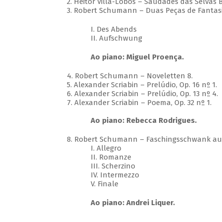
2. Heitor Villa-Lobos – Saudades das Selvas Bra
3. Robert Schumann – Duas Peças de Fantasia
I. Des Abends
II. Aufschwung
Ao piano: Miguel Proença.
4. Robert Schumann – Noveletten 8.
5. Alexander Scriabin – Prelúdio, Op. 16 nº 1.
6. Alexander Scriabin – Prelúdio, Op. 13 nº 4.
7. Alexander Scriabin – Poema, Op. 32 nº 1.
Ao piano: Rebecca Rodrigues.
8. Robert Schumann – Faschingsschwank aus
I. Allegro
II. Romanze
III. Scherzino
IV. Intermezzo
V. Finale
Ao piano: Andrei Liquer.