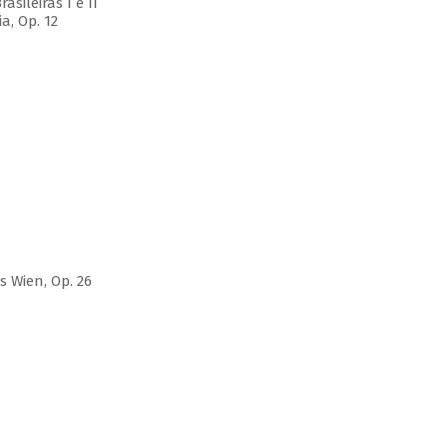
sileiras I e II
, Op. 12
 Wien, Op. 26