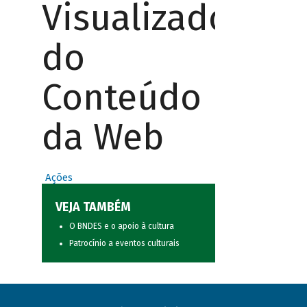
Visualizador
do
Conteúdo
da Web
Ações
VEJA TAMBÉM
O BNDES e o apoio à cultura
Patrocínio a eventos culturais