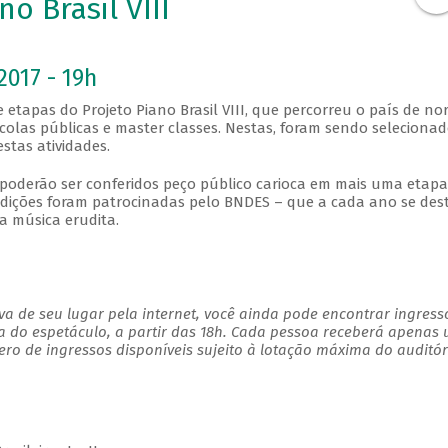
o Brasil VIII
2017 - 19h
 etapas do Projeto Piano Brasil VIII, que percorreu o país de nor
escolas públicas e master classes. Nestas, foram sendo seleciona
stas atividades.
 poderão ser conferidos peço público carioca em mais uma etapa
 edições foram patrocinadas pelo BNDES – que a cada ano se des
a música erudita.
a de seu lugar pela internet, você ainda pode encontrar ingress
a do espetáculo, a partir das 18h. Cada pessoa receberá apenas
o de ingressos disponíveis sujeito à lotação máxima do auditór