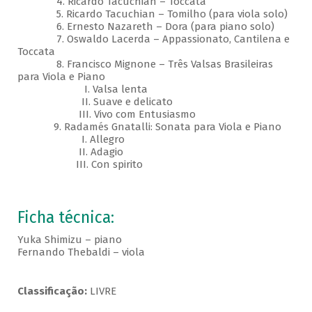
4. Ricardo Tacuchian – Toccata
5. Ricardo Tacuchian – Tomilho (para viola solo)
6. Ernesto Nazareth – Dora (para piano solo)
7. Oswaldo Lacerda – Appassionato, Cantilena e
Toccata
8. Francisco Mignone – Três Valsas Brasileiras
para Viola e Piano
I. Valsa lenta
II. Suave e delicato
III. Vivo com Entusiasmo
9. Radamés Gnatalli: Sonata para Viola e Piano
I. Allegro
II. Adagio
III. Con spirito
Ficha técnica:
Yuka Shimizu – piano
Fernando Thebaldi – viola
Classificação:
LIVRE