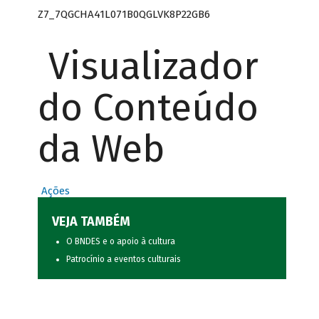
Z7_7QGCHA41L071B0QGLVK8P22GB6
Visualizador
do Conteúdo
da Web
Ações
VEJA TAMBÉM
O BNDES e o apoio à cultura
Patrocínio a eventos culturais