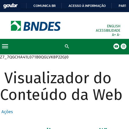
COMUNICA BR
ACESSO À INFORMAÇÃO
PARTI
ENGLISH
ACESSIBILIDADE
A+
A-
Busca
Z7_7QGCHA41L071B0QGLVK8P22GJ0
Visualizador do
Conteúdo da Web
Ações