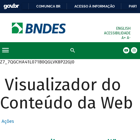
COMUNICA BR
ACESSO À INFORMAÇÃO
PARTI
ENGLISH
ACESSIBILIDADE
A+
A-
Busca
Z7_7QGCHA41L071B0QGLVK8P22GJ0
Visualizador do
Conteúdo da Web
Ações