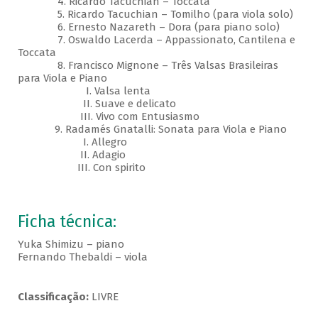
4. Ricardo Tacuchian – Toccata
5. Ricardo Tacuchian – Tomilho (para viola solo)
6. Ernesto Nazareth – Dora (para piano solo)
7. Oswaldo Lacerda – Appassionato, Cantilena e
Toccata
8. Francisco Mignone – Três Valsas Brasileiras
para Viola e Piano
I. Valsa lenta
II. Suave e delicato
III. Vivo com Entusiasmo
9. Radamés Gnatalli: Sonata para Viola e Piano
I. Allegro
II. Adagio
III. Con spirito
Ficha técnica:
Yuka Shimizu – piano
Fernando Thebaldi – viola
Classificação:
LIVRE