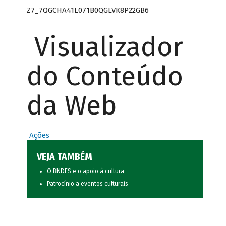
Z7_7QGCHA41L071B0QGLVK8P22GB6
Visualizador
do Conteúdo
da Web
Ações
VEJA TAMBÉM
O BNDES e o apoio à cultura
Patrocínio a eventos culturais