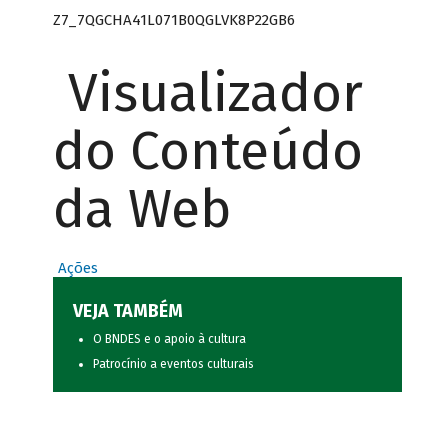
Z7_7QGCHA41L071B0QGLVK8P22GB6
Visualizador
do Conteúdo
da Web
Ações
VEJA TAMBÉM
O BNDES e o apoio à cultura
Patrocínio a eventos culturais