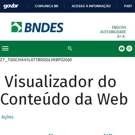
COMUNICA BR
ACESSO À INFORMAÇÃO
PARTI
ENGLISH
ACESSIBILIDADE
A+
A-
Busca
Z7_7QGCHA41L071B0QGLVK8P22GJ0
Visualizador do
Conteúdo da Web
Ações