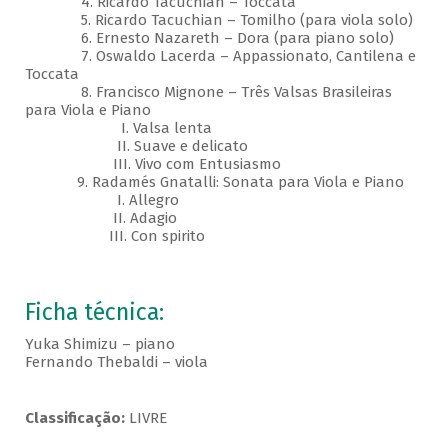
4. Ricardo Tacuchian – Toccata
5. Ricardo Tacuchian – Tomilho (para viola solo)
6. Ernesto Nazareth – Dora (para piano solo)
7. Oswaldo Lacerda – Appassionato, Cantilena e
Toccata
8. Francisco Mignone – Três Valsas Brasileiras
para Viola e Piano
I. Valsa lenta
II. Suave e delicato
III. Vivo com Entusiasmo
9. Radamés Gnatalli: Sonata para Viola e Piano
I. Allegro
II. Adagio
III. Con spirito
Ficha técnica:
Yuka Shimizu – piano
Fernando Thebaldi – viola
Classificação:
LIVRE