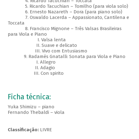
4. Ricardo Tacuchian – Toccata
5. Ricardo Tacuchian – Tomilho (para viola solo)
6. Ernesto Nazareth – Dora (para piano solo)
7. Oswaldo Lacerda – Appassionato, Cantilena e
Toccata
8. Francisco Mignone – Três Valsas Brasileiras
para Viola e Piano
I. Valsa lenta
II. Suave e delicato
III. Vivo com Entusiasmo
9. Radamés Gnatalli: Sonata para Viola e Piano
I. Allegro
II. Adagio
III. Con spirito
Ficha técnica:
Yuka Shimizu – piano
Fernando Thebaldi – viola
Classificação:
LIVRE