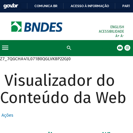
COMUNICA BR
ACESSO À INFORMAÇÃO
PARTI
ENGLISH
ACESSIBILIDADE
A+
A-
Busca
Z7_7QGCHA41L071B0QGLVK8P22GJ0
Visualizador do
Conteúdo da Web
Ações