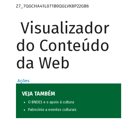
Z7_7QGCHA41L071B0QGLVK8P22GB6
Visualizador
do Conteúdo
da Web
Ações
VEJA TAMBÉM
O BNDES e o apoio à cultura
Patrocínio a eventos culturais