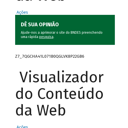
Ações
DÊ SUA OPINIÃO
Ajude-nos a aprimorar o site do BNDES preenchendo
uma rápida
pesquisa
.
Z7_7QGCHA41L071B0QGLVK8P22GB6
Visualizador
do Conteúdo
da Web
Ações