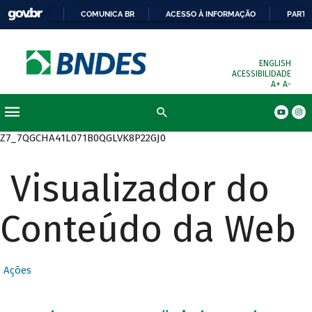
COMUNICA BR
ACESSO À INFORMAÇÃO
PARTI
ENGLISH
ACESSIBILIDADE
A+
A-
Busca
Z7_7QGCHA41L071B0QGLVK8P22GJ0
Visualizador do
Conteúdo da Web
Ações