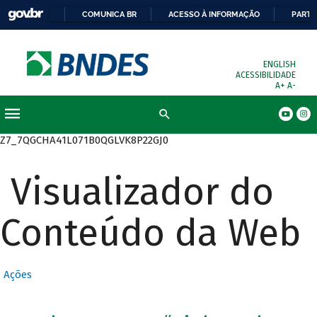
COMUNICA BR
ACESSO À INFORMAÇÃO
PARTI
ENGLISH
ACESSIBILIDADE
A+
A-
Busca
Z7_7QGCHA41L071B0QGLVK8P22GJ0
Visualizador do
Conteúdo da Web
Ações