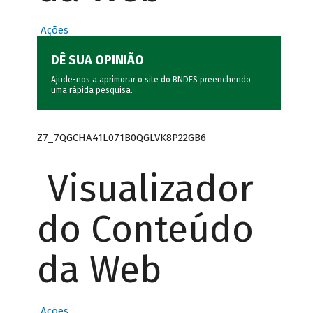
Ações
DÊ SUA OPINIÃO
Ajude-nos a aprimorar o site do BNDES preenchendo
uma rápida
pesquisa
.
Z7_7QGCHA41L071B0QGLVK8P22GB6
Visualizador
do Conteúdo
da Web
Ações