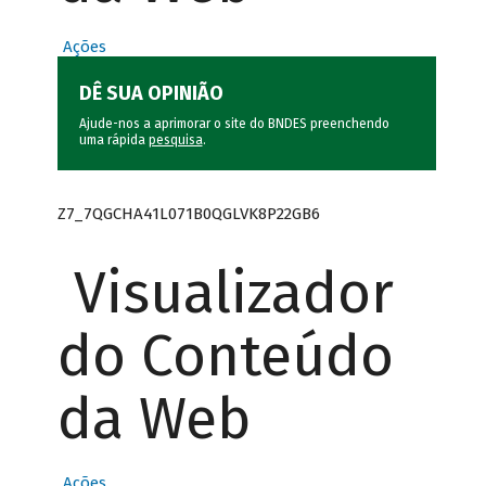
Ações
DÊ SUA OPINIÃO
Ajude-nos a aprimorar o site do BNDES preenchendo
uma rápida
pesquisa
.
Z7_7QGCHA41L071B0QGLVK8P22GB6
Visualizador
do Conteúdo
da Web
Ações