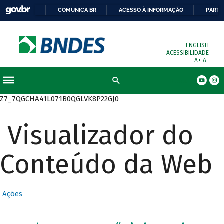
COMUNICA BR
ACESSO À INFORMAÇÃO
PARTI
ENGLISH
ACESSIBILIDADE
A+
A-
Busca
Z7_7QGCHA41L071B0QGLVK8P22GJ0
Visualizador do
Conteúdo da Web
Ações