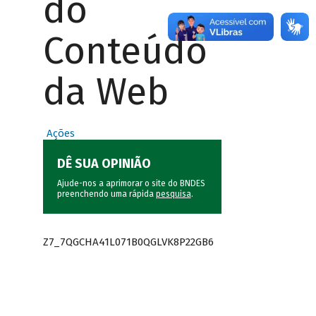
do
Conteúdo
da Web
Ações
DÊ SUA OPINIÃO
Ajude-nos a aprimorar o site do BNDES
preenchendo uma rápida
pesquisa
.
Z7_7QGCHA41L071B0QGLVK8P22GB6