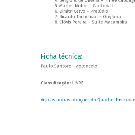
4. Sérgio R. de Oliveira – Three Cabba
5. Marlos Nobre – Cantoria I
6. Dimitri Cervo – Prelúdio
7. Ricardo Tacuchian – Orégano
8. Clóvis Pereira – Suíte Macambira
Ficha técnica:
Paulo Santoro - violoncelo
Classificação:
LIVRE
Veja as outras atrações do Quartas Instrume