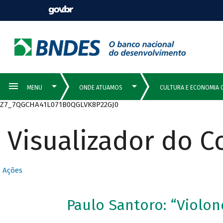
Z7_7QGCHA41L071B0QGLVK8P22GJ0
Visualizador do 
Ações
Paulo Santoro: “Violon