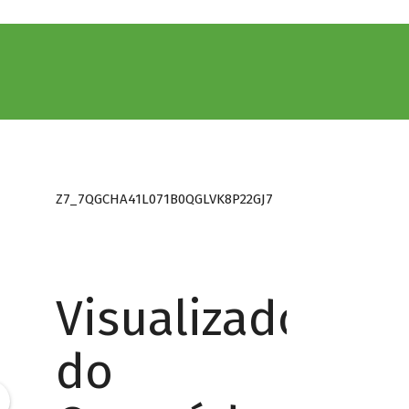
Z7_7QGCHA41L071B0QGLVK8P22GJ7
Visualizador
do