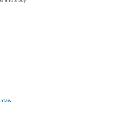
ges and a Boy
ntais