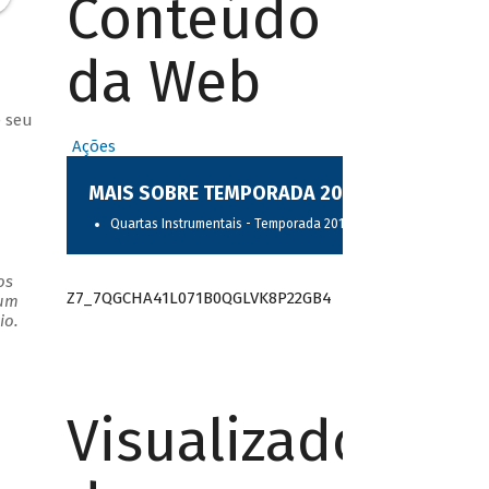
Conteúdo
da Web
e seu
Ações
MAIS SOBRE TEMPORADA 2017
Quartas Instrumentais - Temporada 2017
os
Z7_7QGCHA41L071B0QGLVK8P22GB4
 um
io.
Visualizador