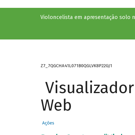
Violoncelista em apresentação solo 
Z7_7QGCHA41L071B0QGLVK8P22GJ1
Visualizado
Web
Ações