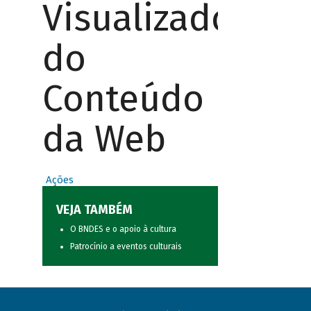
Visualizador
do
Conteúdo
da Web
Ações
VEJA TAMBÉM
O BNDES e o apoio à cultura
Patrocínio a eventos culturais