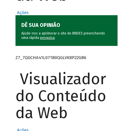
Ações
DÊ SUA OPINIÃO
Ajude-nos a aprimorar o site do BNDES preenchendo
uma rápida
pesquisa
.
Z7_7QGCHA41L071B0QGLVK8P22GB6
Visualizador
do Conteúdo
da Web
Ações