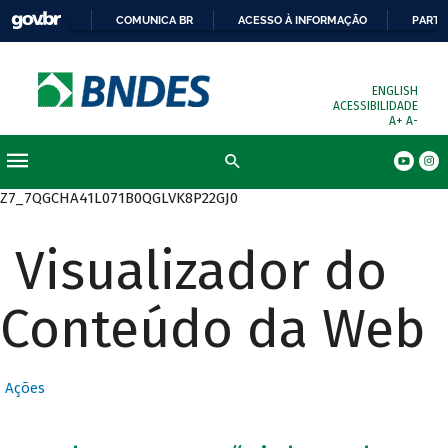
COMUNICA BR
ACESSO À INFORMAÇÃO
PARTI
ENGLISH
ACESSIBILIDADE
A+
A-
Busca
Z7_7QGCHA41L071B0QGLVK8P22GJ0
Visualizador do
Conteúdo da Web
Ações