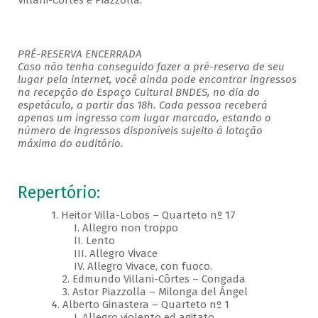
Villani-Côrtes e Piazzolla.
PRÉ-RESERVA ENCERRADA
Caso não tenha conseguido fazer a pré-reserva de seu
lugar pela internet, você ainda pode encontrar ingressos
na recepção do Espaço Cultural BNDES, no dia do
espetáculo, a partir das 18h. Cada pessoa receberá
apenas um ingresso com lugar marcado, estando o
número de ingressos disponíveis sujeito à lotação
máxima do auditório.
Repertório:
1. Heitor Villa-Lobos – Quarteto nº 17
I. Allegro non troppo
II. Lento
III. Allegro Vivace
IV. Allegro Vivace, con fuoco.
2. Edmundo Villani-Côrtes – Congada
3. Astor Piazzolla – Milonga del Ángel
4. Alberto Ginastera – Quarteto nº 1
I. Allegro violento ed agitato