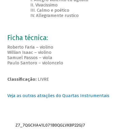
II. Vivacissimo
III. Calmo e poético
IV. Allegramente rustico
Ficha técnica:
Roberto Faria – violino
Willian Isaac – violino
Samuel Passos – viola
Paulo Santoro – violoncelo
Classificação:
LIVRE
Veja as outras atrações do Quartas Instrumentais
Z7_7QGCHA41L071B0QGLVK8P22GJ7