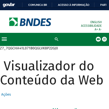
COMUNICA BR
ACESSO À INFORMAÇÃO
PARTI
ENGLISH
ACESSIBILIDADE
A+
A-
Busca
Z7_7QGCHA41L071B0QGLVK8P22GJ0
Visualizador do
Conteúdo da Web
Ações