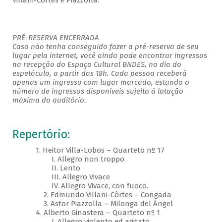
Villani-Côrtes e Piazzolla.
PRÉ-RESERVA ENCERRADA
Caso não tenha conseguido fazer a pré-reserva de seu
lugar pela internet, você ainda pode encontrar ingressos
na recepção do Espaço Cultural BNDES, no dia do
espetáculo, a partir das 18h. Cada pessoa receberá
apenas um ingresso com lugar marcado, estando o
número de ingressos disponíveis sujeito à lotação
máxima do auditório.
Repertório:
1. Heitor Villa-Lobos – Quarteto nº 17
I. Allegro non troppo
II. Lento
III. Allegro Vivace
IV. Allegro Vivace, con fuoco.
2. Edmundo Villani-Côrtes – Congada
3. Astor Piazzolla – Milonga del Ángel
4. Alberto Ginastera – Quarteto nº 1
I. Allegro violento ed agitato