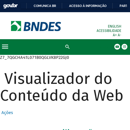
COMUNICA BR
ACESSO À INFORMAÇÃO
PARTI
ENGLISH
ACESSIBILIDADE
A+
A-
Busca
Z7_7QGCHA41L071B0QGLVK8P22GJ0
Visualizador do
Conteúdo da Web
Ações