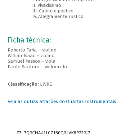
II. Vivacissimo
III. Calmo e poético
IV. Allegramente rustico
Ficha técnica:
Roberto Faria – violino
Willian Isaac – violino
Samuel Passos – viola
Paulo Santoro – violoncelo
Classificação:
LIVRE
Veja as outras atrações do Quartas Instrumentais
Z7_7QGCHA41L071B0QGLVK8P22GJ7