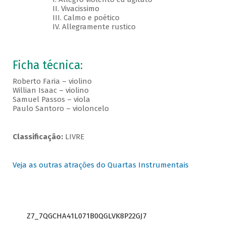
II. Vivacissimo
III. Calmo e poético
IV. Allegramente rustico
Ficha técnica:
Roberto Faria – violino
Willian Isaac – violino
Samuel Passos – viola
Paulo Santoro – violoncelo
Classificação:
LIVRE
Veja as outras atrações do Quartas Instrumentais
Z7_7QGCHA41L071B0QGLVK8P22GJ7