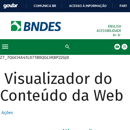
COMUNICA BR
ACESSO À INFORMAÇÃO
PARTI
ENGLISH
ACESSIBILIDADE
A+
A-
Busca
Z7_7QGCHA41L071B0QGLVK8P22GJ0
Visualizador do
Conteúdo da Web
Ações