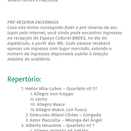
Villani-Côrtes e Piazzolla.
PRÉ-RESERVA ENCERRADA
Caso não tenha conseguido fazer a pré-reserva de seu
lugar pela internet, você ainda pode encontrar ingressos
na recepção do Espaço Cultural BNDES, no dia do
espetáculo, a partir das 18h. Cada pessoa receberá
apenas um ingresso com lugar marcado, estando o
número de ingressos disponíveis sujeito à lotação
máxima do auditório.
Repertório:
1. Heitor Villa-Lobos – Quarteto nº 17
I. Allegro non troppo
II. Lento
III. Allegro Vivace
IV. Allegro Vivace, con fuoco.
2. Edmundo Villani-Côrtes – Congada
3. Astor Piazzolla – Milonga del Ángel
4. Alberto Ginastera – Quarteto nº 1
I. Allegro violento ed agitato