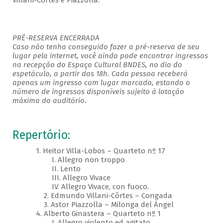
Villani-Côrtes e Piazzolla.
PRÉ-RESERVA ENCERRADA
Caso não tenha conseguido fazer a pré-reserva de seu
lugar pela internet, você ainda pode encontrar ingressos
na recepção do Espaço Cultural BNDES, no dia do
espetáculo, a partir das 18h. Cada pessoa receberá
apenas um ingresso com lugar marcado, estando o
número de ingressos disponíveis sujeito à lotação
máxima do auditório.
Repertório:
1. Heitor Villa-Lobos – Quarteto nº 17
I. Allegro non troppo
II. Lento
III. Allegro Vivace
IV. Allegro Vivace, con fuoco.
2. Edmundo Villani-Côrtes – Congada
3. Astor Piazzolla – Milonga del Ángel
4. Alberto Ginastera – Quarteto nº 1
I. Allegro violento ed agitato