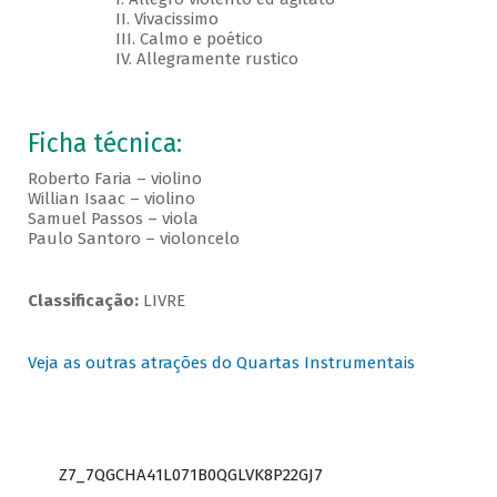
II. Vivacissimo
III. Calmo e poético
IV. Allegramente rustico
Ficha técnica:
Roberto Faria – violino
Willian Isaac – violino
Samuel Passos – viola
Paulo Santoro – violoncelo
Classificação:
LIVRE
Veja as outras atrações do Quartas Instrumentais
Z7_7QGCHA41L071B0QGLVK8P22GJ7