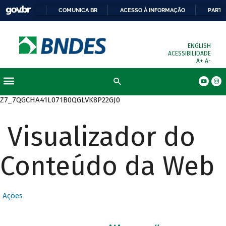
COMUNICA BR
ACESSO À INFORMAÇÃO
PARTI
ENGLISH
ACESSIBILIDADE
A+
A-
Busca
Z7_7QGCHA41L071B0QGLVK8P22GJ0
Visualizador do
Conteúdo da Web
Ações