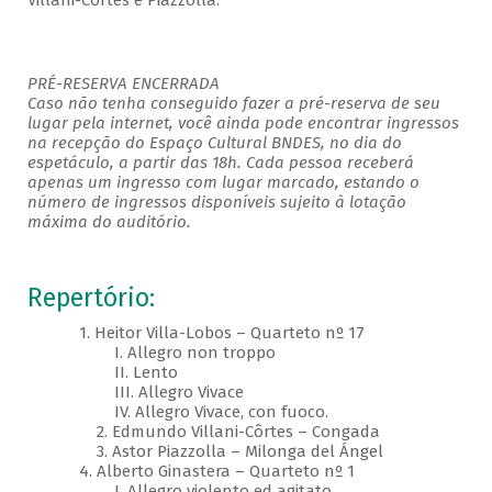
Villani-Côrtes e Piazzolla.
PRÉ-RESERVA ENCERRADA
Caso não tenha conseguido fazer a pré-reserva de seu
lugar pela internet, você ainda pode encontrar ingressos
na recepção do Espaço Cultural BNDES, no dia do
espetáculo, a partir das 18h. Cada pessoa receberá
apenas um ingresso com lugar marcado, estando o
número de ingressos disponíveis sujeito à lotação
máxima do auditório.
Repertório:
1. Heitor Villa-Lobos – Quarteto nº 17
I. Allegro non troppo
II. Lento
III. Allegro Vivace
IV. Allegro Vivace, con fuoco.
2. Edmundo Villani-Côrtes – Congada
3. Astor Piazzolla – Milonga del Ángel
4. Alberto Ginastera – Quarteto nº 1
I. Allegro violento ed agitato