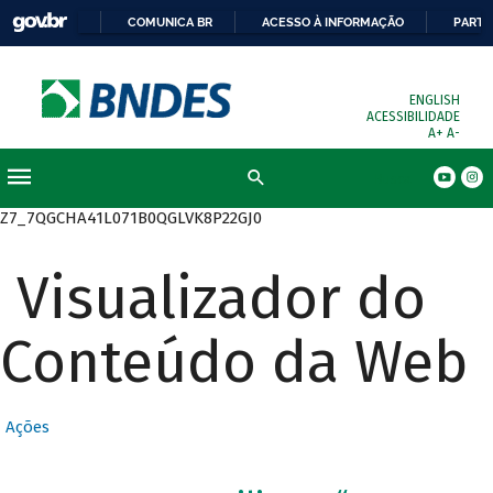
COMUNICA BR
ACESSO À INFORMAÇÃO
PARTI
ENGLISH
ACESSIBILIDADE
A+
A-
Busca
Z7_7QGCHA41L071B0QGLVK8P22GJ0
Visualizador do
Conteúdo da Web
Ações