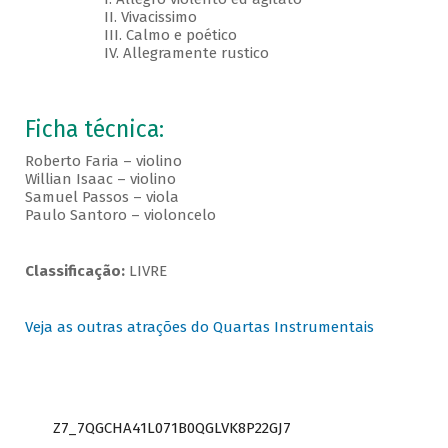
II. Vivacissimo
III. Calmo e poético
IV. Allegramente rustico
Ficha técnica:
Roberto Faria – violino
Willian Isaac – violino
Samuel Passos – viola
Paulo Santoro – violoncelo
Classificação:
LIVRE
Veja as outras atrações do Quartas Instrumentais
Z7_7QGCHA41L071B0QGLVK8P22GJ7