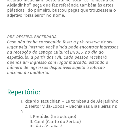
Ricardo Tacuchian. Deste último, toca “Le Tombeau de
Aleijadinho”, peça que faz referência também às artes
plásticas; do primeiro, buscou peças que trouxessem o
adjetivo “brasileiro” no nome.
PRÉ-RESERVA ENCERRADA
Caso não tenha conseguido fazer a pré-reserva de seu
lugar pela internet, você ainda pode encontrar ingressos
na recepção do Espaço Cultural BNDES, no dia do
espetáculo, a partir das 18h. Cada pessoa receberá
apenas um ingresso com lugar marcado, estando o
número de ingressos disponíveis sujeito à lotação
máxima do auditório.
Repertório:
1. Ricardo Tacuchian – Le tombeau de Aleijadinho
2. Heitor Villa-Lobos – Bachianas Brasileiras nº
4
I. Prelúdio (Introdução)
II. Coral (Canto do Sertão)
III. Ária (Cantiga)