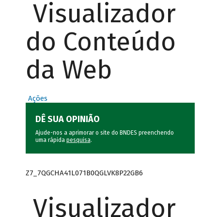
Visualizador
do Conteúdo
da Web
Ações
DÊ SUA OPINIÃO
Ajude-nos a aprimorar o site do BNDES preenchendo
uma rápida
pesquisa
.
Z7_7QGCHA41L071B0QGLVK8P22GB6
Visualizador