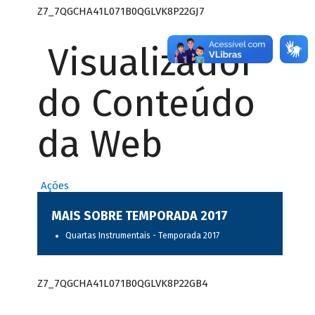
Z7_7QGCHA41L071B0QGLVK8P22GJ7
Visualizador
do Conteúdo
da Web
Ações
MAIS SOBRE TEMPORADA 2017
Quartas Instrumentais - Temporada 2017
Z7_7QGCHA41L071B0QGLVK8P22GB4