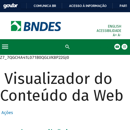
COMUNICA BR
ACESSO À INFORMAÇÃO
PARTI
ENGLISH
ACESSIBILIDADE
A+
A-
Busca
Z7_7QGCHA41L071B0QGLVK8P22GJ0
Visualizador do
Conteúdo da Web
Ações