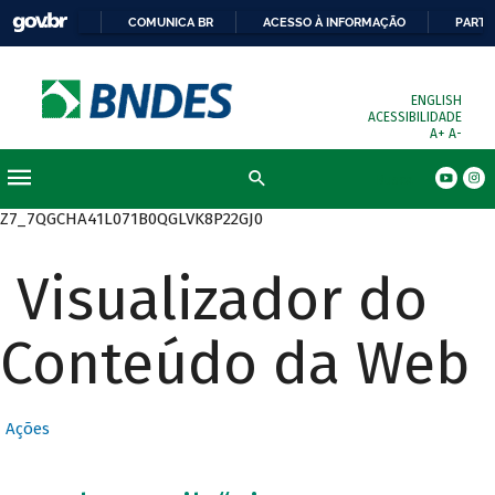
COMUNICA BR
ACESSO À INFORMAÇÃO
PARTI
ENGLISH
ACESSIBILIDADE
A+
A-
Busca
Z7_7QGCHA41L071B0QGLVK8P22GJ0
Visualizador do
Conteúdo da Web
Ações