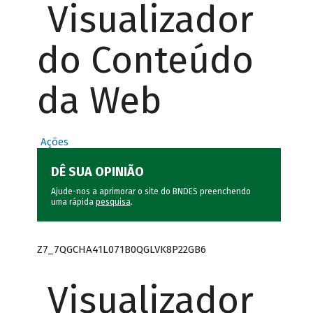
Visualizador
do Conteúdo
da Web
Ações
DÊ SUA OPINIÃO
Ajude-nos a aprimorar o site do BNDES preenchendo
uma rápida
pesquisa
.
Z7_7QGCHA41L071B0QGLVK8P22GB6
Visualizador