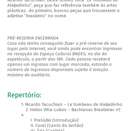
Ricardo Tacuchian. Deste último, toca “Le Tombeau de
Aleijadinho”, peça que faz referência também às artes
plásticas; do primeiro, buscou peças que trouxessem o
adjetivo “brasileiro” no nome.
PRÉ-RESERVA ENCERRADA
Caso não tenha conseguido fazer a pré-reserva de seu
lugar pela internet, você ainda pode encontrar ingressos
na recepção do Espaço Cultural BNDES, no dia do
espetáculo, a partir das 18h. Cada pessoa receberá
apenas um ingresso com lugar marcado, estando o
número de ingressos disponíveis sujeito à lotação
máxima do auditório.
Repertório:
1. Ricardo Tacuchian – Le tombeau de Aleijadinho
2. Heitor Villa-Lobos – Bachianas Brasileiras nº
4
I. Prelúdio (Introdução)
II. Coral (Canto do Sertão)
III. Ária (Cantiga)