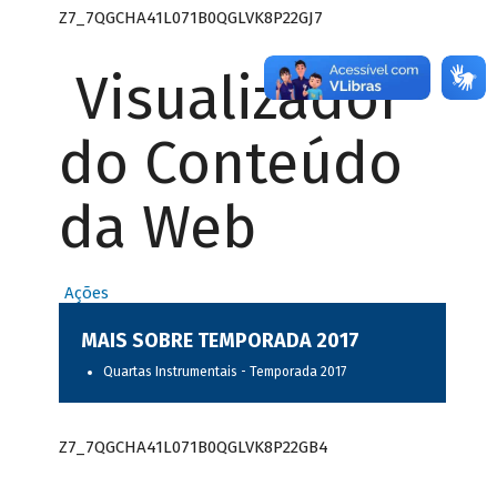
Z7_7QGCHA41L071B0QGLVK8P22GJ7
Visualizador
do Conteúdo
da Web
Ações
MAIS SOBRE TEMPORADA 2017
Quartas Instrumentais - Temporada 2017
Z7_7QGCHA41L071B0QGLVK8P22GB4