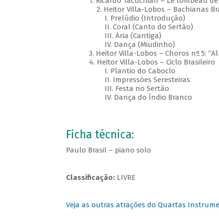
1. Ricardo Tacuchian – Le tombeau de
2. Heitor Villa-Lobos – Bachianas Bra
I. Prelúdio (Introdução)
II. Coral (Canto do Sertão)
III. Ária (Cantiga)
IV. Dança (Miudinho)
3. Heitor Villa-Lobos – Choros nº 5: “Al
4. Heitor Villa-Lobos – Ciclo Brasileiro
I. Plantio do Caboclo
II. Impressões Seresteiras
III. Festa no Sertão
IV. Dança do Índio Branco
Ficha técnica:
Paulo Brasil – piano solo
Classificação:
LIVRE
Veja as outras atrações do Quartas Instrume