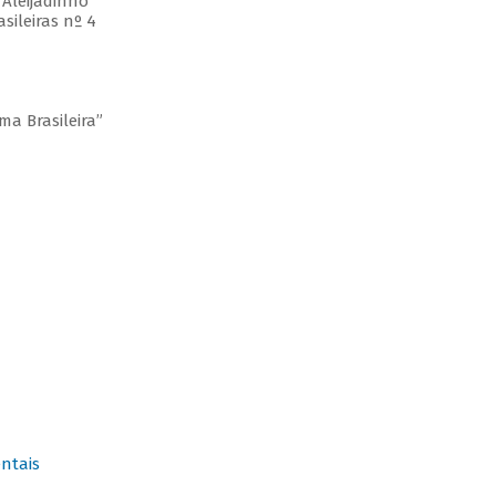
 Aleijadinho
sileiras nº 4
ma Brasileira”
ntais