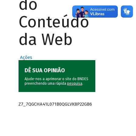
do
Conteúdo
da Web
Ações
DÊ SUA OPINIÃO
Ajude-nos a aprimorar o site do BNDES
preenchendo uma rápida
pesquisa
.
Z7_7QGCHA41L071B0QGLVK8P22GB6