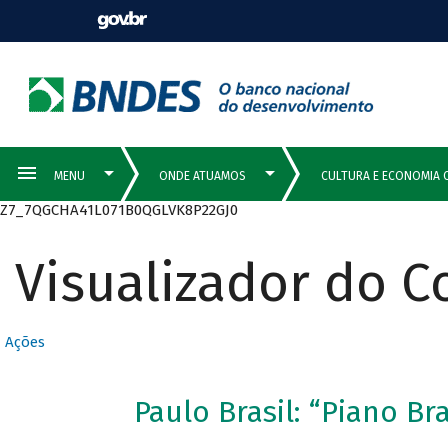
Z7_7QGCHA41L071B0QGLVK8P22GJ0
Visualizador do 
Ações
Paulo Brasil: “Piano Bra