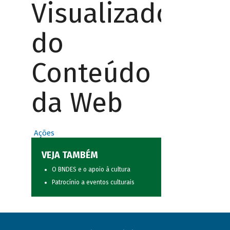
Visualizador
do
Conteúdo
da Web
Ações
VEJA TAMBÉM
O BNDES e o apoio à cultura
Patrocínio a eventos culturais