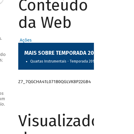
Conteúdo
da Web
.
Ações
MAIS SOBRE TEMPORADA 2017
rdo
s;
Quartas Instrumentais - Temporada 2017
Z7_7QGCHA41L071B0QGLVK8P22GB4
os
 um
io.
Visualizador