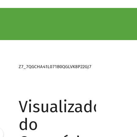
Z7_7QGCHA41L071B0QGLVK8P22GJ7
Visualizador
do