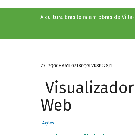
A cultura brasileira em obras de Vill
Z7_7QGCHA41L071B0QGLVK8P22GJ1
Visualizado
Web
Ações