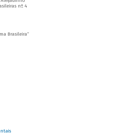
 Aleijadinho
sileiras nº 4
ma Brasileira”
ntais