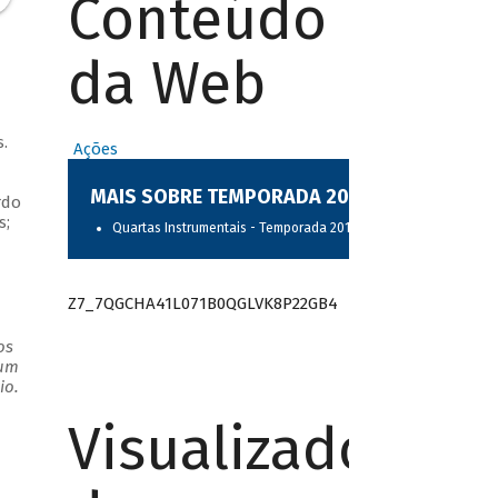
Conteúdo
da Web
.
Ações
MAIS SOBRE TEMPORADA 2017
rdo
s;
Quartas Instrumentais - Temporada 2017
Z7_7QGCHA41L071B0QGLVK8P22GB4
os
 um
io.
Visualizador