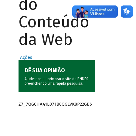
do
Conteúdo
da Web
Ações
DÊ SUA OPINIÃO
Ajude-nos a aprimorar o site do BNDES
preenchendo uma rápida
pesquisa
.
Z7_7QGCHA41L071B0QGLVK8P22GB6