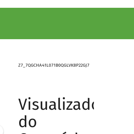
Z7_7QGCHA41L071B0QGLVK8P22GJ7
Visualizador
do