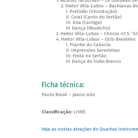
1. Ricardo Tacuchian – Le tombeau de
2. Heitor Villa-Lobos – Bachianas Bra
I. Prelúdio (Introdução)
II. Coral (Canto do Sertão)
III. Ária (Cantiga)
IV. Dança (Miudinho)
3. Heitor Villa-Lobos – Choros nº 5: “Al
4. Heitor Villa-Lobos – Ciclo Brasileiro
I. Plantio do Caboclo
II. Impressões Seresteiras
III. Festa no Sertão
IV. Dança do Índio Branco
Ficha técnica:
Paulo Brasil – piano solo
Classificação:
LIVRE
Veja as outras atrações do Quartas Instrume