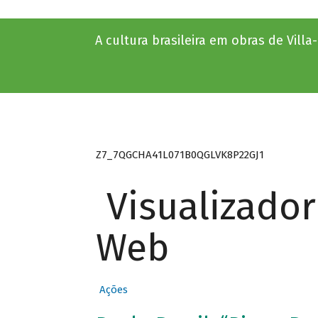
A cultura brasileira em obras de Vill
Z7_7QGCHA41L071B0QGLVK8P22GJ1
Visualizado
Web
Ações