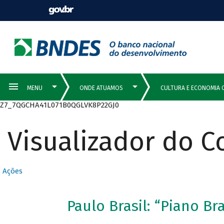
Z7_7QGCHA41L071B0QGLVK8P22GJ0
Visualizador do 
Ações
Paulo Brasil: “Piano Bra