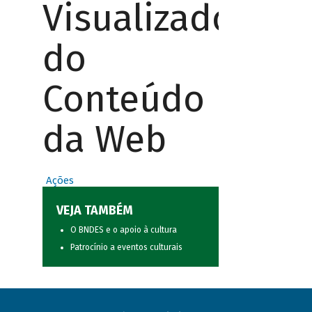
Visualizador
do
Conteúdo
da Web
Ações
VEJA TAMBÉM
O BNDES e o apoio à cultura
Patrocínio a eventos culturais