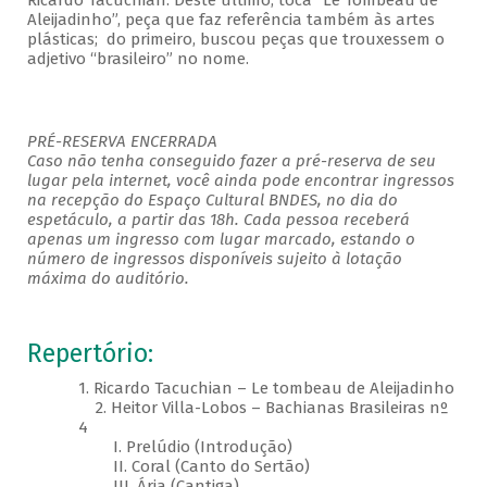
Ricardo Tacuchian. Deste último, toca “Le Tombeau de
Aleijadinho”, peça que faz referência também às artes
plásticas; do primeiro, buscou peças que trouxessem o
adjetivo “brasileiro” no nome.
PRÉ-RESERVA ENCERRADA
Caso não tenha conseguido fazer a pré-reserva de seu
lugar pela internet, você ainda pode encontrar ingressos
na recepção do Espaço Cultural BNDES, no dia do
espetáculo, a partir das 18h. Cada pessoa receberá
apenas um ingresso com lugar marcado, estando o
número de ingressos disponíveis sujeito à lotação
máxima do auditório.
Repertório:
1. Ricardo Tacuchian – Le tombeau de Aleijadinho
2. Heitor Villa-Lobos – Bachianas Brasileiras nº
4
I. Prelúdio (Introdução)
II. Coral (Canto do Sertão)
III. Ária (Cantiga)