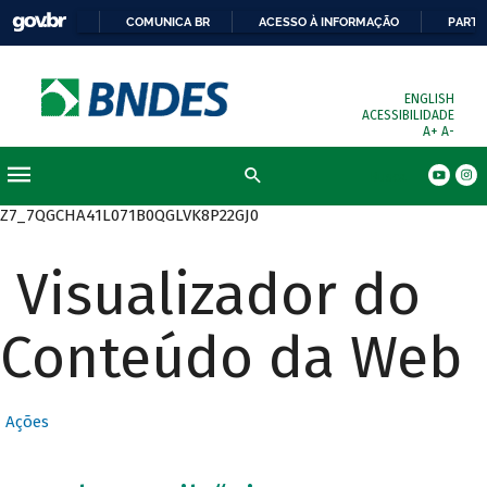
COMUNICA BR
ACESSO À INFORMAÇÃO
PARTI
ENGLISH
ACESSIBILIDADE
A+
A-
Busca
Z7_7QGCHA41L071B0QGLVK8P22GJ0
Visualizador do
Conteúdo da Web
Ações