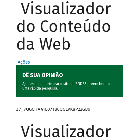
Visualizador
do Conteúdo
da Web
Ações
DÊ SUA OPINIÃO
Ajude-nos a aprimorar o site do BNDES preenchendo
uma rápida
pesquisa
.
Z7_7QGCHA41L071B0QGLVK8P22GB6
Visualizador