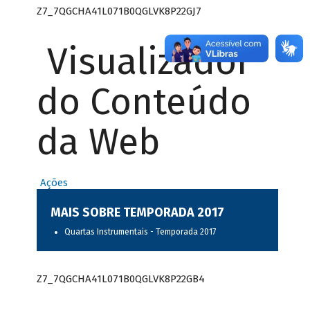
Z7_7QGCHA41L071B0QGLVK8P22GJ7
Visualizador
do Conteúdo
da Web
Ações
MAIS SOBRE TEMPORADA 2017
Quartas Instrumentais - Temporada 2017
Z7_7QGCHA41L071B0QGLVK8P22GB4