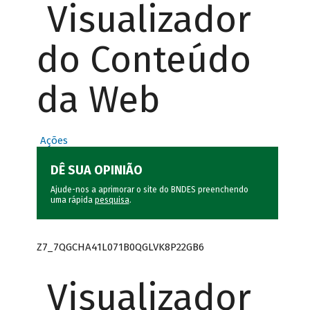
Visualizador
do Conteúdo
da Web
Ações
DÊ SUA OPINIÃO
Ajude-nos a aprimorar o site do BNDES preenchendo
uma rápida
pesquisa
.
Z7_7QGCHA41L071B0QGLVK8P22GB6
Visualizador