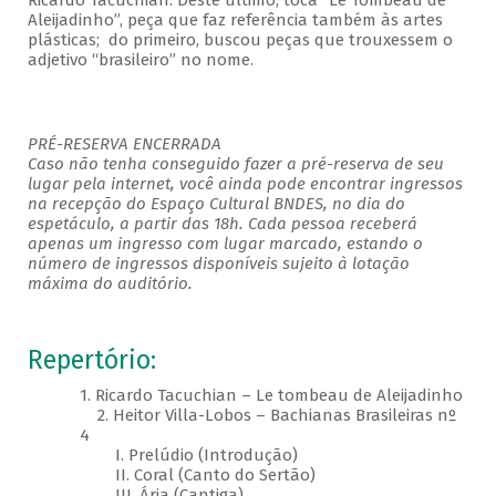
Ricardo Tacuchian. Deste último, toca “Le Tombeau de
Aleijadinho”, peça que faz referência também às artes
plásticas; do primeiro, buscou peças que trouxessem o
adjetivo “brasileiro” no nome.
PRÉ-RESERVA ENCERRADA
Caso não tenha conseguido fazer a pré-reserva de seu
lugar pela internet, você ainda pode encontrar ingressos
na recepção do Espaço Cultural BNDES, no dia do
espetáculo, a partir das 18h. Cada pessoa receberá
apenas um ingresso com lugar marcado, estando o
número de ingressos disponíveis sujeito à lotação
máxima do auditório.
Repertório:
1. Ricardo Tacuchian – Le tombeau de Aleijadinho
2. Heitor Villa-Lobos – Bachianas Brasileiras nº
4
I. Prelúdio (Introdução)
II. Coral (Canto do Sertão)
III. Ária (Cantiga)