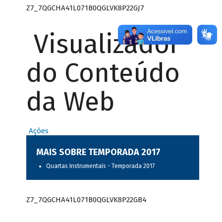
Z7_7QGCHA41L071B0QGLVK8P22GJ7
Visualizador
do Conteúdo
da Web
Ações
MAIS SOBRE TEMPORADA 2017
Quartas Instrumentais - Temporada 2017
Z7_7QGCHA41L071B0QGLVK8P22GB4