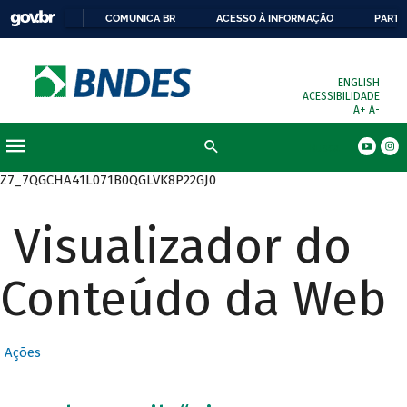
COMUNICA BR
ACESSO À INFORMAÇÃO
PARTI
ENGLISH
ACESSIBILIDADE
A+
A-
Busca
Z7_7QGCHA41L071B0QGLVK8P22GJ0
Visualizador do
Conteúdo da Web
Ações