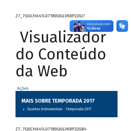
Z7_7QGCHA41L071B0QGLVK8P22GJ7
Visualizador
do Conteúdo
da Web
Ações
MAIS SOBRE TEMPORADA 2017
Quartas Instrumentais - Temporada 2017
Z7_7QGCHA41L071B0QGLVK8P22GB4