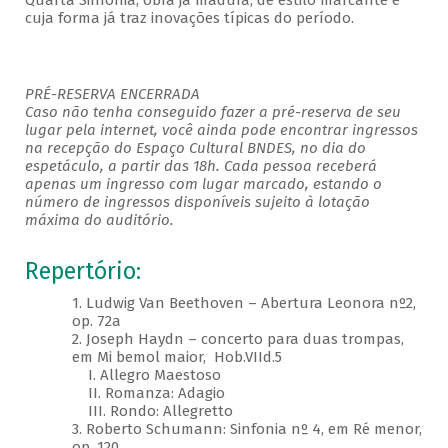
Quarta Sinfonia, obra já madura, de estilo marcante e
cuja forma já traz inovações típicas do período.
PRÉ-RESERVA ENCERRADA
Caso não tenha conseguido fazer a pré-reserva de seu
lugar pela internet, você ainda pode encontrar ingressos
na recepção do Espaço Cultural BNDES, no dia do
espetáculo, a partir das 18h. Cada pessoa receberá
apenas um ingresso com lugar marcado, estando o
número de ingressos disponíveis sujeito à lotação
máxima do auditório.
Repertório:
1. Ludwig Van Beethoven – Abertura Leonora nº2,
op. 72a
2. Joseph Haydn – concerto para duas trompas,
em Mi bemol maior, Hob.VIId.5
I. Allegro Maestoso
II. Romanza: Adagio
III. Rondo: Allegretto
3. Roberto Schumann: Sinfonia nº 4, em Ré menor,
op. 120