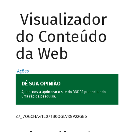
Visualizador
do Conteúdo
da Web
Ações
DÊ SUA OPINIÃO
Ajude-nos a aprimorar o site do BNDES preenchendo
uma rápida
pesquisa
.
Z7_7QGCHA41L071B0QGLVK8P22GB6