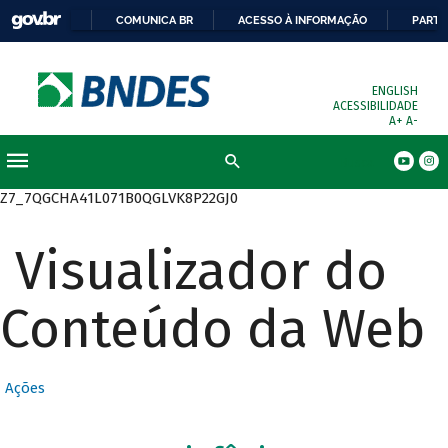
COMUNICA BR
ACESSO À INFORMAÇÃO
PARTI
ENGLISH
ACESSIBILIDADE
A+
A-
Busca
Z7_7QGCHA41L071B0QGLVK8P22GJ0
Visualizador do
Conteúdo da Web
Ações