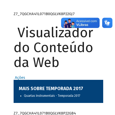
Z7_7QGCHA41L071B0QGLVK8P22GJ7
Visualizador
do Conteúdo
da Web
Ações
MAIS SOBRE TEMPORADA 2017
Quartas Instrumentais - Temporada 2017
Z7_7QGCHA41L071B0QGLVK8P22GB4