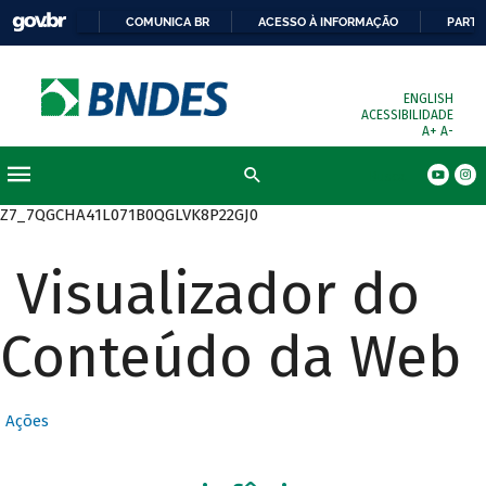
COMUNICA BR
ACESSO À INFORMAÇÃO
PARTI
ENGLISH
ACESSIBILIDADE
A+
A-
Busca
Z7_7QGCHA41L071B0QGLVK8P22GJ0
Visualizador do
Conteúdo da Web
Ações