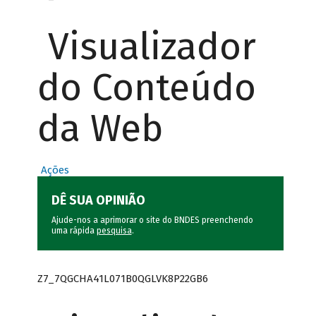
Visualizador
do Conteúdo
da Web
Ações
DÊ SUA OPINIÃO
Ajude-nos a aprimorar o site do BNDES preenchendo
uma rápida
pesquisa
.
Z7_7QGCHA41L071B0QGLVK8P22GB6