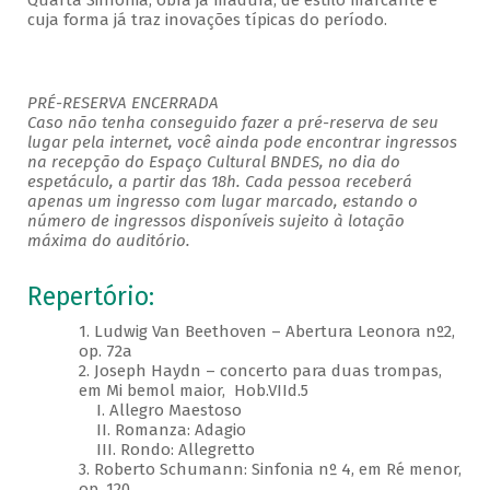
Quarta Sinfonia, obra já madura, de estilo marcante e
cuja forma já traz inovações típicas do período.
PRÉ-RESERVA ENCERRADA
Caso não tenha conseguido fazer a pré-reserva de seu
lugar pela internet, você ainda pode encontrar ingressos
na recepção do Espaço Cultural BNDES, no dia do
espetáculo, a partir das 18h. Cada pessoa receberá
apenas um ingresso com lugar marcado, estando o
número de ingressos disponíveis sujeito à lotação
máxima do auditório.
Repertório:
1. Ludwig Van Beethoven – Abertura Leonora nº2,
op. 72a
2. Joseph Haydn – concerto para duas trompas,
em Mi bemol maior, Hob.VIId.5
I. Allegro Maestoso
II. Romanza: Adagio
III. Rondo: Allegretto
3. Roberto Schumann: Sinfonia nº 4, em Ré menor,
op. 120