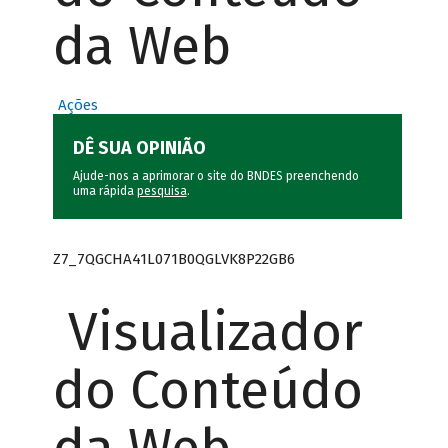
da Web
Ações
DÊ SUA OPINIÃO
Ajude-nos a aprimorar o site do BNDES preenchendo
uma rápida
pesquisa
.
Z7_7QGCHA41L071B0QGLVK8P22GB6
Visualizador
do Conteúdo