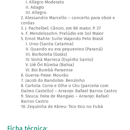
I. Allegro Moderato
II. Adagio
III. Allegro
2. Alessandro Marcello – concerto para oboé e
cordas
3. J. Pachelbel: Cânon, em Ré maior, P. 37
4. F. Mendelssohn: Prelúdio em Sol Maior
5. Ernst Mahle: Suíte Viajando Pelo Brasil
I. Urso (Santa Catarina)
II. Quando eu era pequenino (Paraná)
III. Borboleta (Goiás)
IV. Sinhá Marreca (Espírito Santo)
V. Uiê Ôri Rûmba (Bahia)
VI. Boi Bumbá Paraense
6. Guerra-Peixe: Mourão
7. Jacob do Bandolim: Benzinho
8. Cartola: Corra e Olhe o Céu (parceria com
Dalmo Castello) – Arranjo: Rafael Barros Castro
9. Sivuca: Feira de Mangaio – Arranjo: Rafael
Barros Castro
10. Zequinha de Abreu: Tico-tico no Fubá
Ficha técnica: