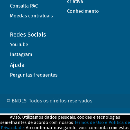
criativa
Consulta PAC
Conhecimento
Moedas contratuais
Redes Sociais
YouTube
Instagram
Ajuda
Perguntas frequentes
© BNDES. Todos os direitos reservados
ConteÃºdo complementar
Aviso: Utilizamos dados pessoais, cookies e tecnologias
semelhantes de acordo com nossos
Termos de Uso e Política de
${title}
${badge}
Privacidade
. Ao continuar navegando, você concorda com estas