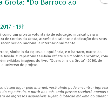
a Grota: "Do Barroco ao
2017 - 19h
i, como um projeto voluntário de educação musical para o
a de Cordas da Grota, através do talento e dedicação dos seus
r reconhecido nacional e internacionalmente.
rroco, símbolo da riqueza e opulência, e o barraco, marco da
da favela. O repertório também reflete o simbólico encontro, com
ém exibidas imagens do livro “Querubins da Grota” (2016), de
 o universo do projeto.
a de seu lugar pela internet, você ainda pode encontrar ingress
a do espetáculo, a partir das 18h. Cada pessoa receberá apenas
o de ingressos disponíveis sujeito à lotação máxima do auditó