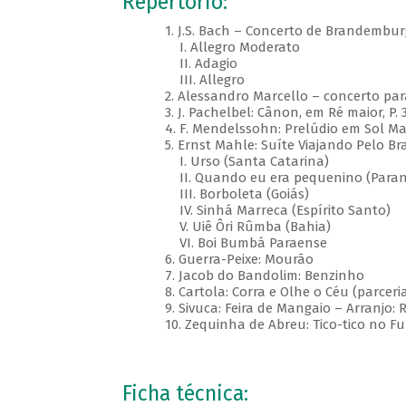
Repertório:
1. J.S. Bach – Concerto de Brandembur
I. Allegro Moderato
II. Adagio
III. Allegro
2. Alessandro Marcello – concerto pa
3. J. Pachelbel: Cânon, em Ré maior, P. 
4. F. Mendelssohn: Prelúdio em Sol Ma
5. Ernst Mahle: Suíte Viajando Pelo Bra
I. Urso (Santa Catarina)
II. Quando eu era pequenino (Para
III. Borboleta (Goiás)
IV. Sinhá Marreca (Espírito Santo)
V. Uiê Ôri Rûmba (Bahia)
VI. Boi Bumbá Paraense
6. Guerra-Peixe: Mourão
7. Jacob do Bandolim: Benzinho
8. Cartola: Corra e Olhe o Céu (parcer
9. Sivuca: Feira de Mangaio – Arranjo: 
10. Zequinha de Abreu: Tico-tico no F
Ficha técnica: