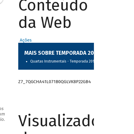
Conteúdo
da Web
Ações
MAIS SOBRE TEMPORADA 2017
Quartas Instrumentais - Temporada 2017
Z7_7QGCHA41L071B0QGLVK8P22GB4
os
Visualizador
 um
rio.