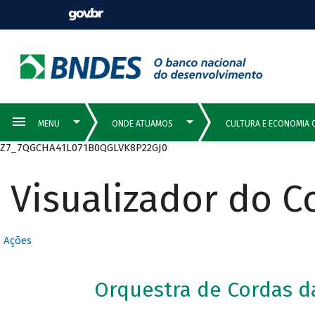
Z7_7QGCHA41L071B0QGLVK8P22GJ0
Visualizador do 
Ações
Orquestra de Cordas da