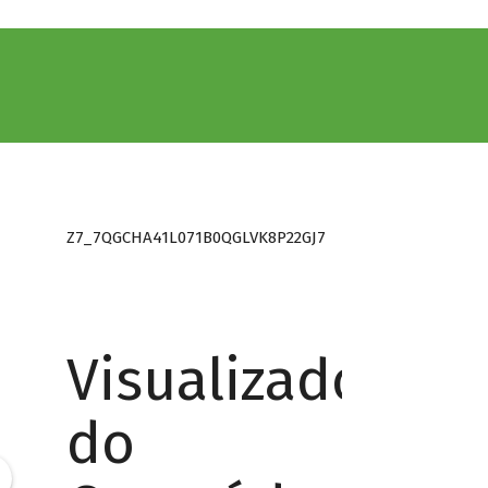
Z7_7QGCHA41L071B0QGLVK8P22GJ7
Visualizador
do