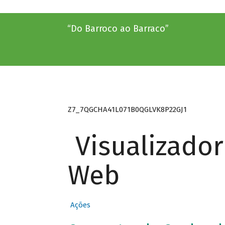
“Do Barroco ao Barraco”
Z7_7QGCHA41L071B0QGLVK8P22GJ1
Visualizado
Web
Ações