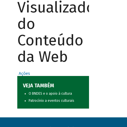
Visualizador
do
Conteúdo
da Web
Ações
VEJA TAMBÉM
O BNDES e o apoio à cultura
Patrocínio a eventos culturais