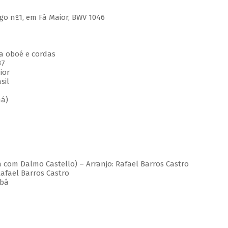
go nº1, em Fá Maior, BWV 1046
ra oboé e cordas
37
ior
sil
ná)
ia com Dalmo Castello) – Arranjo: Rafael Barros Castro
Rafael Barros Castro
ubá