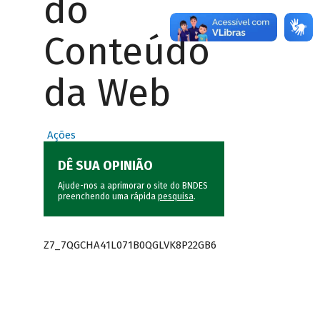
do
Conteúdo
da Web
Ações
DÊ SUA OPINIÃO
Ajude-nos a aprimorar o site do BNDES
preenchendo uma rápida
pesquisa
.
Z7_7QGCHA41L071B0QGLVK8P22GB6