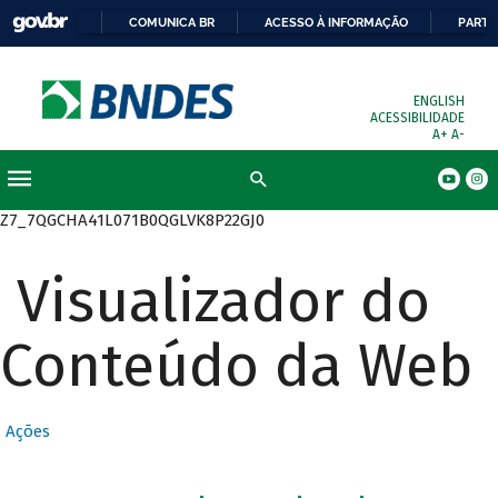
COMUNICA BR
ACESSO À INFORMAÇÃO
PARTI
ENGLISH
ACESSIBILIDADE
A+
A-
Busca
Z7_7QGCHA41L071B0QGLVK8P22GJ0
Visualizador do
Conteúdo da Web
Ações