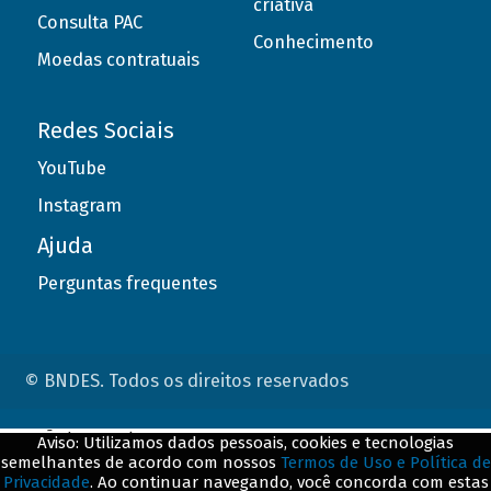
criativa
Consulta PAC
Conhecimento
Moedas contratuais
Redes Sociais
YouTube
Instagram
Ajuda
Perguntas frequentes
© BNDES. Todos os direitos reservados
ConteÃºdo complementar
Aviso: Utilizamos dados pessoais, cookies e tecnologias
semelhantes de acordo com nossos
Termos de Uso e Política de
${title}
${badge}
Privacidade
. Ao continuar navegando, você concorda com estas