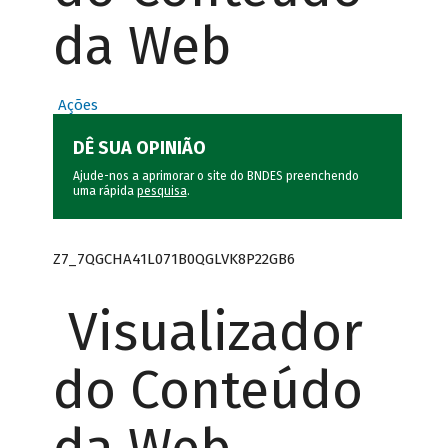
da Web
Ações
DÊ SUA OPINIÃO
Ajude-nos a aprimorar o site do BNDES preenchendo
uma rápida
pesquisa
.
Z7_7QGCHA41L071B0QGLVK8P22GB6
Visualizador
do Conteúdo