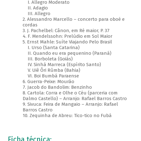
I. Allegro Moderato
II. Adagio
III. Allegro
2. Alessandro Marcello – concerto para oboé e
cordas
3. J. Pachelbel: Cânon, em Ré maior, P. 37
4. F. Mendelssohn: Prelúdio em Sol Maior
5. Ernst Mahle: Suíte Viajando Pelo Brasil
I. Urso (Santa Catarina)
II. Quando eu era pequenino (Paraná)
III. Borboleta (Goiás)
IV. Sinhá Marreca (Espírito Santo)
V. Uiê Ôri Rûmba (Bahia)
VI. Boi Bumbá Paraense
6. Guerra-Peixe: Mourão
7. Jacob do Bandolim: Benzinho
8. Cartola: Corra e Olhe o Céu (parceria com
Dalmo Castello) – Arranjo: Rafael Barros Castro
9. Sivuca: Feira de Mangaio – Arranjo: Rafael
Barros Castro
10. Zequinha de Abreu: Tico-tico no Fubá
Ficha técnica: