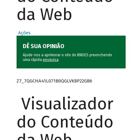
da Web
Ações
DÊ SUA OPINIÃO
Ajude-nos a aprimorar o site do BNDES preenchendo
uma rápida
pesquisa
.
Z7_7QGCHA41L071B0QGLVK8P22GB6
Visualizador
do Conteúdo