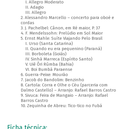
I. Allegro Moderato
II. Adagio
III. Allegro
2. Alessandro Marcello – concerto para oboé e
cordas
3. J. Pachelbel: Cânon, em Ré maior, P. 37
4. F. Mendelssohn: Prelúdio em Sol Maior
5. Ernst Mahle: Suíte Viajando Pelo Brasil
I. Urso (Santa Catarina)
II. Quando eu era pequenino (Paraná)
III. Borboleta (Goiás)
IV. Sinhá Marreca (Espírito Santo)
V. Uiê Ôri Rûmba (Bahia)
VI. Boi Bumbá Paraense
6. Guerra-Peixe: Mourão
7. Jacob do Bandolim: Benzinho
8. Cartola: Corra e Olhe o Céu (parceria com
Dalmo Castello) – Arranjo: Rafael Barros Castro
9. Sivuca: Feira de Mangaio – Arranjo: Rafael
Barros Castro
10. Zequinha de Abreu: Tico-tico no Fubá
Ficha técnica: