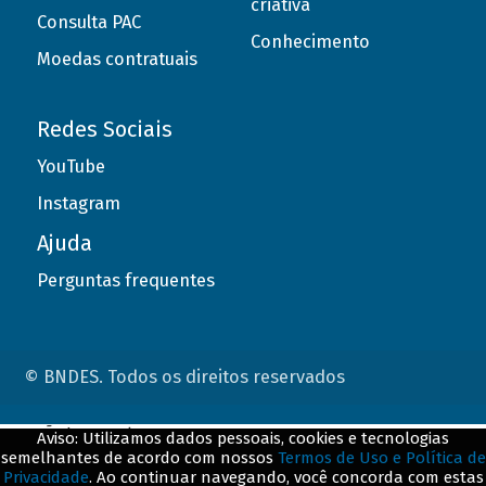
criativa
Consulta PAC
Conhecimento
Moedas contratuais
Redes Sociais
YouTube
Instagram
Ajuda
Perguntas frequentes
© BNDES. Todos os direitos reservados
ConteÃºdo complementar
Aviso: Utilizamos dados pessoais, cookies e tecnologias
semelhantes de acordo com nossos
Termos de Uso e Política de
${title}
${badge}
Privacidade
. Ao continuar navegando, você concorda com estas