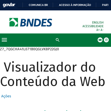
COMUNICA BR
ACESSO À INFORMAÇÃO
PARTI
ENGLISH
ACESSIBILIDADE
A+
A-
Busca
Z7_7QGCHA41L071B0QGLVK8P22GJ0
Visualizador do
Conteúdo da Web
Ações