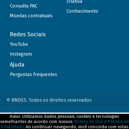
criativa
Consulta PAC
Conhecimento
Moedas contratuais
Redes Sociais
YouTube
Instagram
Ajuda
Perguntas frequentes
© BNDES. Todos os direitos reservados
ConteÃºdo complementar
Aviso: Utilizamos dados pessoais, cookies e tecnologias
semelhantes de acordo com nossos
Termos de Uso e Política de
${title}
${badge}
Privacidade
. Ao continuar navegando, você concorda com estas