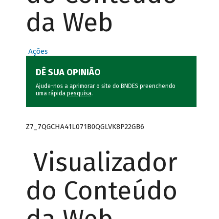
da Web
Ações
DÊ SUA OPINIÃO
Ajude-nos a aprimorar o site do BNDES preenchendo
uma rápida
pesquisa
.
Z7_7QGCHA41L071B0QGLVK8P22GB6
Visualizador
do Conteúdo