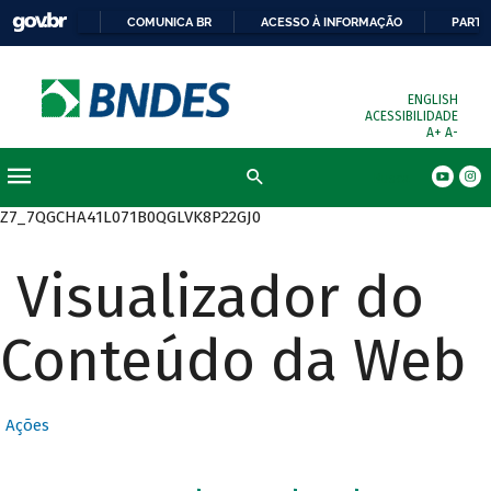
COMUNICA BR
ACESSO À INFORMAÇÃO
PARTI
ENGLISH
ACESSIBILIDADE
A+
A-
Busca
Z7_7QGCHA41L071B0QGLVK8P22GJ0
Visualizador do
Conteúdo da Web
Ações