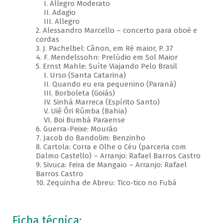
I. Allegro Moderato
II. Adagio
III. Allegro
2. Alessandro Marcello – concerto para oboé e
cordas
3. J. Pachelbel: Cânon, em Ré maior, P. 37
4. F. Mendelssohn: Prelúdio em Sol Maior
5. Ernst Mahle: Suíte Viajando Pelo Brasil
I. Urso (Santa Catarina)
II. Quando eu era pequenino (Paraná)
III. Borboleta (Goiás)
IV. Sinhá Marreca (Espírito Santo)
V. Uiê Ôri Rûmba (Bahia)
VI. Boi Bumbá Paraense
6. Guerra-Peixe: Mourão
7. Jacob do Bandolim: Benzinho
8. Cartola: Corra e Olhe o Céu (parceria com
Dalmo Castello) – Arranjo: Rafael Barros Castro
9. Sivuca: Feira de Mangaio – Arranjo: Rafael
Barros Castro
10. Zequinha de Abreu: Tico-tico no Fubá
Ficha técnica: